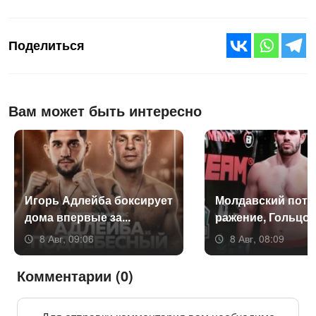
Поделиться
Вам может быть интересно
Игорь Ад­лей­ба бок­си­ру­ет
Мол­давс­кий по­те
до­ма впер­вые за...
раже­ние, Голь­цов 
8 Авг, 09:06
8 Авг, 08:09
Комментарии (0)