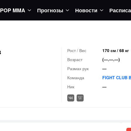
POP MMA
Прогнозы
Новости
Распис
регор вернется в октагон
в
Рост / Вес
170 см / 68 кг
Возраст
(—.—.—)
Размах рук
—
Команда
FIGHT CLUB 
Ник
—