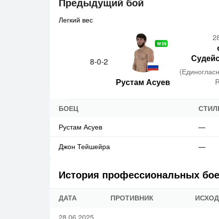
Предыдущий бой
Легкий вес
2
WIN
Судейс
8-0-2
(Единоглас
Рустам Асуев
R
БОЕЦ
СТИЛ
Рустам Асуев
—
Джон Тейшейра
—
История профессиональных бо
ДАТА
ПРОТИВНИК
ИСХОД
28.06.2025