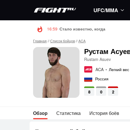
UFC/MMA
16:59
Стало известно, когда Конор Макг
Главная
//
Список бойцов
//
ACA
Рустам Асуе
Rustam Asuev
ACA
Легкий вес
•
Россия
8
0
2
Обзор
Статистика
История боёв