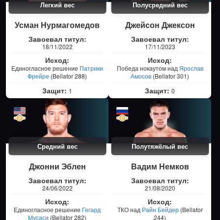
Легкий вес
Полусредний вес
Усман Нурмагомедов
Джейсон Джексон
Завоевал титул:
Завоевал титул:
18/11/2022
17/11/2023
Исход:
Исход:
Единогласное решение
Патрики
Победа нокаутом над
Ярослав
Фрейре
(Bellator 288)
Амосов
(Bellator 301)
Защит:
Защит:
1
0
Средний вес
Полутяжёлый вес
Джонни Эблен
Вадим Немков
Завоевал титул:
Завоевал титул:
24/06/2022
21/08/2020
Исход:
Исход:
Единогласное решение
Гегард
ТКО над
Райн Бейдер
(Bellator
Мусаси
(Bellator 282)
244)