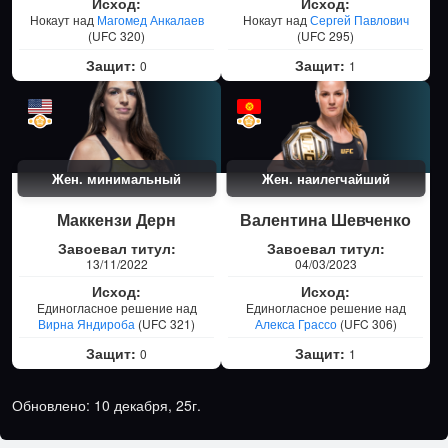
Исход:
Исход:
Нокаут над
Магомед Анкалаев
Нокаут над
Сергей Павлович
(UFC 320)
(UFC 295)
Защит:
Защит:
0
1
Жен. минимальный
Жен. наилегчайший
Маккензи Дерн
Валентина Шевченко
Завоевал титул:
Завоевал титул:
13/11/2022
04/03/2023
Исход:
Исход:
Единогласное решение над
Единогласное решение над
Вирна Яндироба
(UFC 321)
Алекса Грассо
(UFC 306)
Защит:
Защит:
0
1
Обновлено: 10 декабря, 25г.