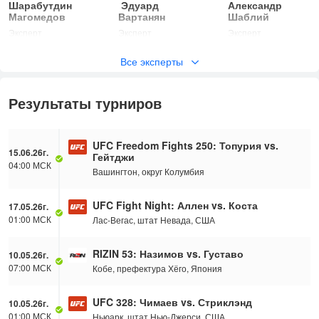
Шарабутдин
Эдуард
Александр
Магомедов
Вартанян
Шаблий
Эксперт
Эксперт
Эксперт
Все эксперты
Результаты турниров
UFC Freedom Fights 250: Топурия vs.
15.06.26г.
Гейтджи
04:00 МСК
Вашингтон, округ Колумбия
UFC Fight Night: Аллен vs. Коста
17.05.26г.
01:00 МСК
Лас-Вегас, штат Невада, США
RIZIN 53: Назимов vs. Густаво
10.05.26г.
07:00 МСК
Кобе, префектура Хёго, Япония
UFC 328: Чимаев vs. Стриклэнд
10.05.26г.
01:00 МСК
Ньюарк, штат Нью-Джерси, США