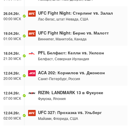
UFC Fight Night: Стерлинг vs. Залал
26.04.26г.
00:00 МСК
Лас-Вегас, штат Невада, США
UFC Fight Night: Бернс vs. Малотт
19.04.26г.
01:00 МСК
Виннипег, Манитоба, Канада
PFL Белфаст: Келли vs. Уилсон
18.04.26г.
21:30 МСК
Белфаст, Северная Ирландия
ACA 202: Корнилов vs. Джонсон
12.04.26г.
20:00 МСК
Санкт-Петербург, Россия
RIZIN: LANDMARK 13 в Фукуоке
12.04.26г.
07:00 МСК
Фукуока, Япония
UFC 327: Прохазка vs. Ульберг
12.04.26г.
02:00 МСК
Майами, Флорида, США