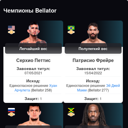
Чемпионы Bellator
Легчайший вес
Полулегкий вес
Серхио Петтис
Патрисио Фрейре
Завоевал титул:
Завоевал титул:
07/05/2021
15/04/2022
Исход:
Исход:
Единогласное решение
Хуан
Единогласное решение
Эй Джей
Арчулета
(Bellator 258)
Макки
(Bellator 277)
Защит:
Защит:
1
1