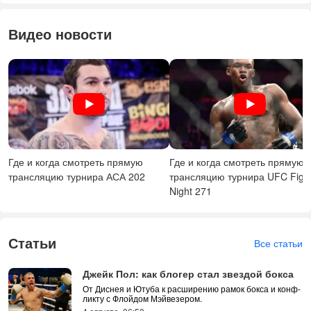
Видео новости
Где и ког­да смот­реть пря­мую
Где и ког­да смот­реть пря­мую
транс­ля­цию тур­ни­ра АСА 202
транс­ля­цию тур­ни­ра UFC Figh
Night 271
Статьи
Все статьи
Джейк Пол: как блогер стал звездой бокса
От Дис­нея и Юту­ба к рас­ши­рению ра­мок бок­са и конф­
лик­ту с Флой­дом Мэй­ве­зером.