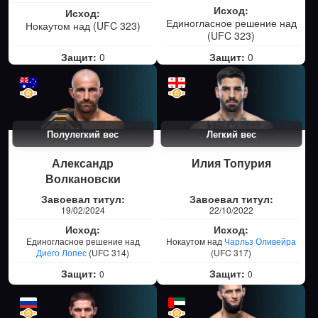
Исход:
Исход:
Единогласное решение над
Нокаутом над
(UFC 323)
(UFC 323)
Защит:
0
Защит:
0
Полулегкий вес
Легкий вес
Александр
Илия Топурия
Волкановски
Завоевал титул:
Завоевал титул:
19/02/2024
22/10/2022
Исход:
Исход:
Единогласное решение над
Нокаутом над
Чарльз Оливейра
Диего Лопес
(UFC 314)
(UFC 317)
Защит:
Защит:
0
0