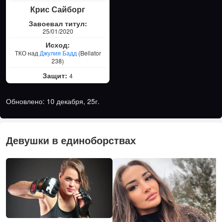
Крис Сайборг
Завоевал титул:
25/01/2020
Исход:
ТКО над
Джулия Бадд
(Bellator
238)
Защит:
4
Обновлено: 10 декабря, 25г.
Девушки в единоборствах