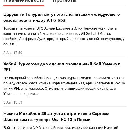
Царукян и Топурия могут стать капитанами следующего
сезона реалити-шоу Alf Global
Топовые легковесы UFC Арман Царукян и Илия Топурия могут стать
капитанами команд в 4-м сезоне реалити-шоу Alf Global. Об этом
сообщил Альфредо Аудиторе, который является главной промоушена, у
себя в…
3 Авг, 17:50
Хабиб Нурмагомедов оценил прощальный бой Усмана в
PFL
Легендарный российский боец Хабиб Нурмагомедов прокомментировал
победу своего брата Усмана Нурмагомедова над Арчи Колганом в бою за
титул PFL в легком весе. Отметим, что минувший поединок стал для
Усмана последним…
3 Авг, 13:59
Никита Михайлов 29 августа встретится с Сергеем
Шишкиным на турнире Ural FC 13 в Перми
Бой по правилам ММА в легчайшем весе между россиянами Никитой