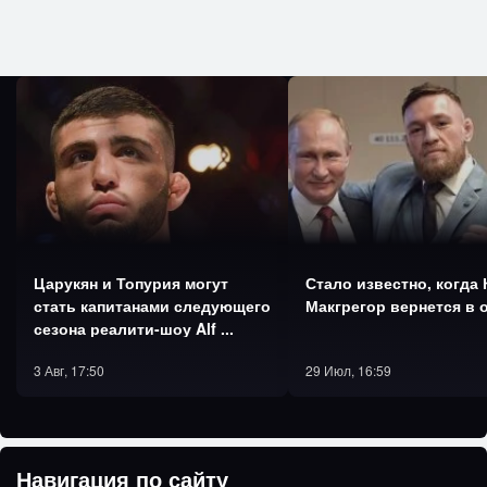
Ца­рукян и То­пурия мо­гут
Ста­ло из­вест­но, ког­да
стать ка­пита­нами сле­ду­юще­го
Макг­ре­гор вер­нется в о
се­зона ре­али­ти-шоу Alf ...
3 Авг, 17:50
29 Июл, 16:59
Навигация по сайту