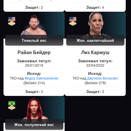
Защит:
Защит:
2
4
Тяжелый вес
Жен. наилегчайший
Райан Бейдер
Лиз Кармуш
Завоевал титул:
Завоевал титул:
26/01/2019
22/04/2022
Исход:
Исход:
ТКО над
Федор Емельяненко
ТКО над
Джулиан Веласкес
(Bellator 214)
(Bellator 278)
Защит:
Защит:
3
3
Жен. полулегкий вес