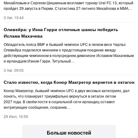
Михайловым и Сергеем Шишкиным возглавит турнир Ural FC 13, который
пройдет 29 августа в Перми. Статистика 27-летнего Михайлова в ММА…
3 Авг, 10:44
Оливейра: у Иэна Гэрри отличные шансы победить
Ислама Махачева
Обладатель пояса BMF и бывший чемпион UFC в легком весе Чарльз
Оливейра поделился мнением о предстоящем поединке между
действующим чемпионом в полусреднем дивизионе Исламом Махачевым
и ирландцем Иэном Гэрри. Титульный…
3 Авг, 09:05
Стало известно, когда Конор Макгрегор вернется в октагон
Конор Макгрегор, бывший чемпион UFC в двух весовых категориях, дал
понять, что планирует триумфально вернуться в октагон летом
2027 года. В своём посте в социальной сети ирландец оставил
интригующее сообщение, сохранив…
29 Июл, 16:59
Больше новостей