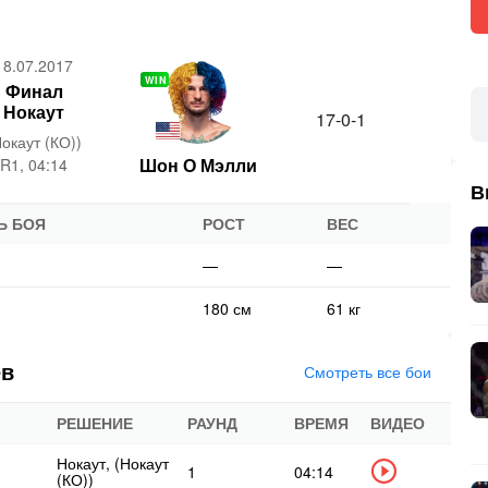
18.07.2017
WIN
Финал
Нокаут
17-0-1
Нокаут (КО))
Шон О Мэлли
R1, 04:14
В
Ь БОЯ
РОСТ
ВЕС
—
—
180 см
61 кг
ев
Смотреть все бои
РЕШЕНИЕ
РАУНД
ВРЕМЯ
ВИДЕО
Нокаут, (Нокаут
1
04:14
(КО))