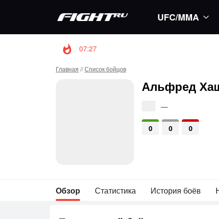
UFC/MMA
07:27
Волкановски и Евлоев возглавят
Главная
//
Список бойцов
Альфред Ха
—
0
0
0
Обзор
Статистика
История боёв