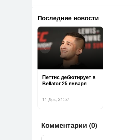
Последние новости
Пет­тис де­бюти­ру­ет в
Bel­la­tor 25 ян­ва­ря
11 Дек, 21:57
Комментарии (0)