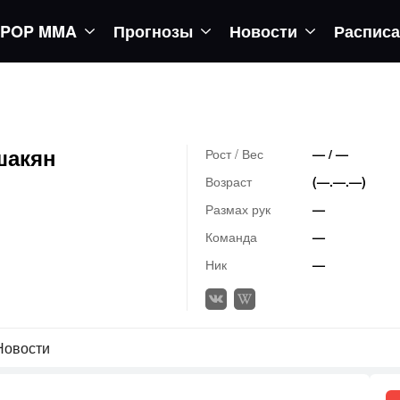
POP MMA
Прогнозы
Новости
Распис
 турнир UFC 333
шакян
Рост / Вес
— / —
Возраст
(—.—.—)
Размах рук
—
Команда
—
Ник
—
Новости