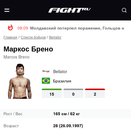
08:09
Молдавский потерпел поражение, Гольцов нока
Главная
//
Список бойцов
//
Bellator
Маркос Брено
Marcos Breno
Bellator
Бразилия
15
0
2
Рост / Вес
165 см / 62 кг
Возраст
28 (26.09.1997)