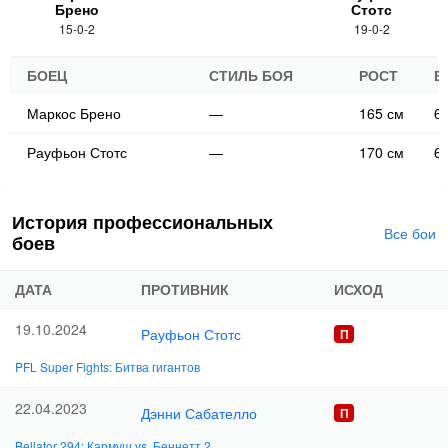
Брено
Стотс
15-0-2
19-0-2
БОЕЦ
СТИЛЬ БОЯ
РОСТ
В
Маркос Брено
—
165 см
62
Рауфьон Стотс
—
170 см
61
История профессиональных
Все бои
боев
ДАТА
ПРОТИВНИК
ИСХОД
19.10.2024
Рауфьон Стотс
PFL Super Fights: Битва гигантов
22.04.2023
Дэнни Сабателло
Bellator 294: Кармуш vs. Беннетт 2