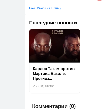
Бокс: Фьюри vs. Нганну
Последние новости
Кар­лос Та­кам про­тив
Мар­ти­на Ба­коле.
Прог­ноз...
26 Окт, 00:52
Комментарии (0)