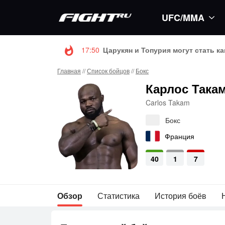
UFC/MMA
17:50
Царукян и Топурия могут стать к
Главная
//
Список бойцов
//
Бокс
Карлос Така
Carlos Takam
Бокс
Франция
40
1
7
Обзор
Статистика
История боёв