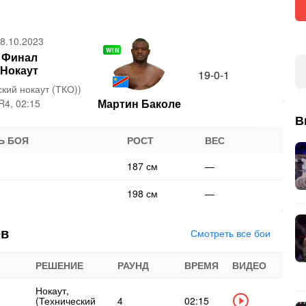
8.10.2023
WIN
Финал
Нокаут
19-0-1
кий нокаут (ТКО))
Мартин Баколе
R4, 02:15
В
Ь БОЯ
РОСТ
ВЕС
187 см
—
198 см
—
ев
Смотреть все бои
РЕШЕНИЕ
РАУНД
ВРЕМЯ
ВИДЕО
Нокаут,
(Технический
4
02:15