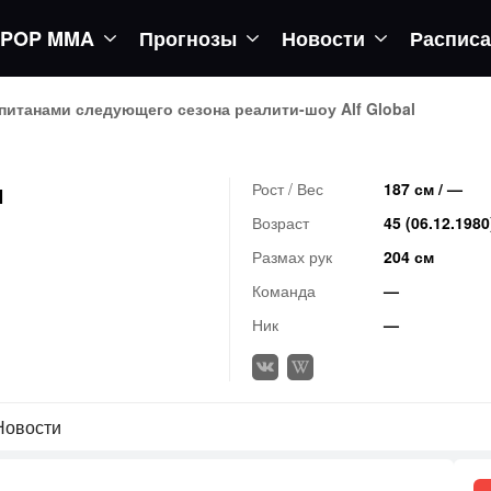
POP MMA
Прогнозы
Новости
Распис
апитанами следующего сезона реалити-шоу Alf Global
м
Рост / Вес
187 см / —
Возраст
45 (06.12.1980
Размах рук
204 см
Команда
—
Ник
—
Новости