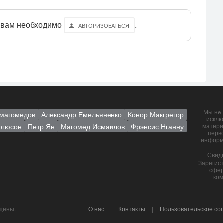
 вам необходимо
.
АВТОРИЗОВАТЬСЯ
Мы не 
магомедов
Александр Емельяненко
Конор Макгрегор
исклю
ргюсон
Петр Ян
Магомед Исмаилов
Фрэнсис Нганну
матери
перв
информ
Свид
Зарегис
сфер
ком
ищены.
О нас
Контакты
Пользовательское со