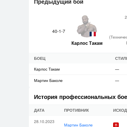
Предыдущий бой
2
40-1-7
(Техничес
Карлос Такам
БОЕЦ
СТИЛ
Карлос Такам
—
Мартин Баколе
—
История профессиональных бо
ДАТА
ПРОТИВНИК
ИСХОД
28.10.2023
Мартин Баколе