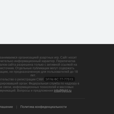
занимаемся организацией азартных игр. Сайт носит
чительно информационный характер. Перепечатка
алов сайта разрешена только с активной ссылкой на
оисточник. Отдельные публикации могут содержать
ацию, не предназначенную для пользователей до 18
лет.
етельство о регистрации СМИ
ЭЛ № ФС 77-77513.
трировавший орган: Федеральная служба по надзору в
е связи, информационных технологий и массовых
муникаций. Вопросы и предложения
info@fight.ru
глашение
Политика конфиденциальности