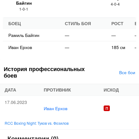
Байгин
4-0-4
1-0-1
БОЕЦ
СТИЛЬ БОЯ
РОСТ
В
Рамиль Байгин
—
—
—
Иван Ерхов
—
185 см
—
История профессиональных
Все бои
боев
ДАТА
ПРОТИВНИК
ИСХОД
17.06.2023
Иван Ерхов
RCC Boxing Night: Туков vs. Фозилов
Комментарии (0)