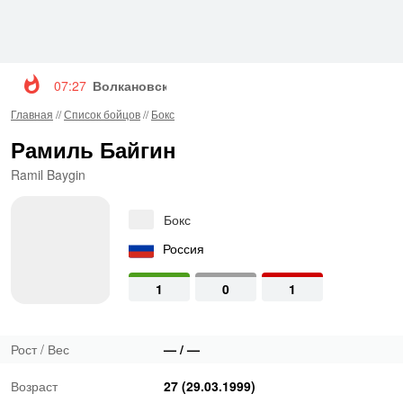
07:27
Волкановски и Евлоев возглавят турнир UFC 3
Главная
//
Список бойцов
//
Бокс
Рамиль Байгин
Ramil Baygin
Бокс
Россия
1
0
1
Рост / Вес
— / —
Возраст
27 (29.03.1999)