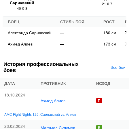
Сарнавский
21-0-7
40-0-8
БОЕЦ
СТИЛЬ БОЯ
РОСТ
В
Александр Сарнавский
—
180 см
71
Ахмед Алиев
—
173 см
71
История профессиональных
Все бои
боев
ДАТА
ПРОТИВНИК
ИСХОД
18.10.2024
Ахмед Алиев
AMC Fight Nights 125: Сарнавский vs. Алиев
23.02.2024
Магомед Сулумов