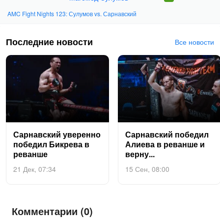
AMC Fight Nights 123: Сулумов vs. Сарнавский
Последние новости
Все новости
Сар­навс­кий уве­рен­но
Сар­навс­кий по­бедил
по­бедил Бик­ре­ва в
Али­ева в ре­ван­ше и
ре­ван­ше
вер­ну...
21 Дек, 07:34
15 Сен, 08:00
Комментарии (0)