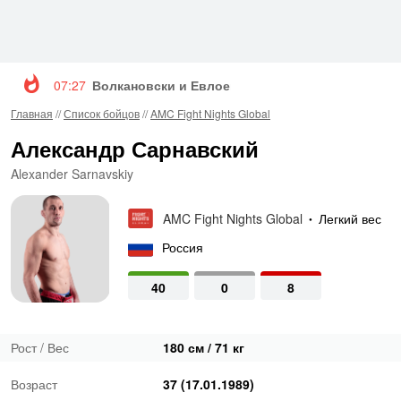
07:27
Волкановски и Евлоев возглавят турнир UFC 3
Главная
//
Список бойцов
//
AMC Fight Nights Global
Александр Сарнавский
Alexander Sarnavskiy
AMC Fight Nights Global
Легкий вес
•
Россия
40
0
8
Рост / Вес
180 см / 71 кг
Возраст
37 (17.01.1989)