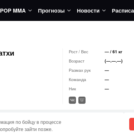
POP MMA
Прогнозы
Новости
Распис
 турнир UFC 333
атхи
Рост / Вес
— / 61 кг
Возраст
(—.—.—)
Размах рук
—
Команда
—
Ник
—
ация по бойцу в процессе
опробуйте зайти позже.