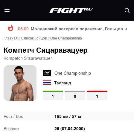
08:09
Молдавский потерпел поражение, Гольцов нока
Главная
//
Список бойцов
//
One Championship
Компетч Сицаравацуер
Kompetch Sitsarawatsuer
One Championship
Таиланд
1
0
1
Рост / Вес
165 см / 57 кг
Возраст
26 (07.04.2000)