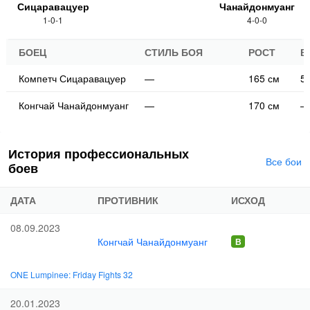
Сицаравацуер
Чанайдонмуанг
1-0-1
4-0-0
БОЕЦ
СТИЛЬ БОЯ
РОСТ
В
Компетч Сицаравацуер
—
165 см
57
Конгчай Чанайдонмуанг
—
170 см
—
История профессиональных
Все бои
боев
ДАТА
ПРОТИВНИК
ИСХОД
08.09.2023
Конгчай Чанайдонмуанг
ONE Lumpinеe: Friday Fights 32
20.01.2023