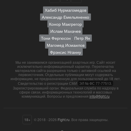
Хабиб Нурмагомедов
Александр Емельяненко
Конор Макгрегор
Ислам Махачев
Тони Фергюсон
Петр Ян
Магомед Исмаилов
Фрэнсис Нганну
Мы не занимаемся организацией азартных игр. Сайт носит
исключительно информационный характер. Перепечатка
материалов сайта разрешена только с активной ссылкой на
первоисточник. Отдельные публикации могут содержать
информацию, не предназначенную для пользователей до 18 лет.
Свидетельство о регистрации СМИ
ЭЛ № ФС 77-77513.
Зарегистрировавший орган: Федеральная служба по надзору в
сфере связи, информационных технологий и массовых
коммуникаций. Вопросы и предложения
info@fight.ru
18+
© 2018 - 2026
Fight.ru
. Все права защищены.