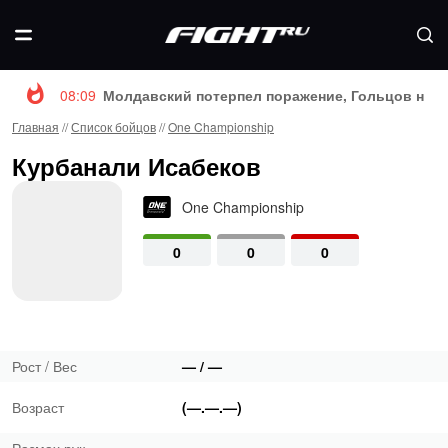
08:09
Молдавский потерпел поражение, Гольцов нока
Главная
//
Список бойцов
//
One Championship
Курбанали Исабеков
One Championship
0
0
0
Рост / Вес
— / —
Возраст
(—.—.—)