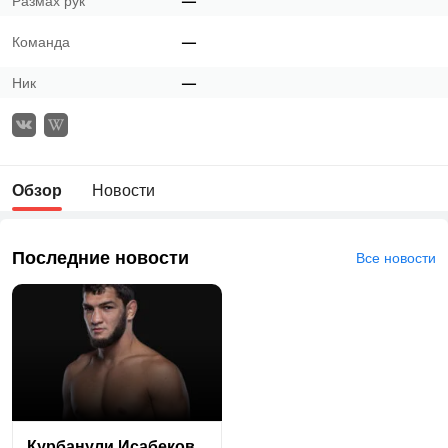
Размах рук
—
Команда
—
Ник
—
Обзор
Новости
Последние новости
Все новости
Кур­ба­нули Иса­беков