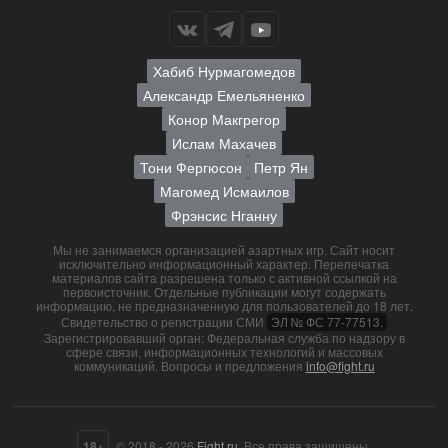
Хабиб Нурмагомедов
Александр Емельяненко
Конор Макгрегор
Ислам Махачев
Тони Фергюсон
Петр Ян
Магомед Исмаилов
Фрэнсис Нганну
Мы не занимаемся организацией азартных игр. Сайт носит
исключительно информационный характер. Перепечатка
материалов сайта разрешена только с активной ссылкой на
первоисточник. Отдельные публикации могут содержать
информацию, не предназначенную для пользователей до 18 лет.
Свидетельство о регистрации СМИ
ЭЛ № ФС 77-77513.
Зарегистрировавший орган: Федеральная служба по надзору в
сфере связи, информационных технологий и массовых
коммуникаций. Вопросы и предложения
info@fight.ru
18+
© 2018 - 2026
Fight.ru
. Все права защищены.