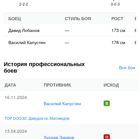
2-2-2
3-0-3
БОЕЦ
СТИЛЬ БОЯ
РОСТ
В
Давид Лобанов
—
173 см
63
Василий Капустин
—
178 см
64
История профессиональных
Все бои
боев
ДАТА
ПРОТИВНИК
ИСХОД
16.11.2024
Василий Капустин
TOP DOG 32: Давудов vs. Магомедов
13.04.2024
Хусрав Зоидов