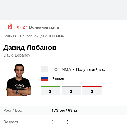
07:27
Волкановски и Евлоев возглавят турнир UFC 3
Главная
//
Список бойцов
//
ПОП ММА
Давид Лобанов
David Lobanov
ПОП ММА
Полулегкий вес
•
Россия
2
2
2
Рост / Вес
173 см / 63 кг
Возраст
(—.—.—)