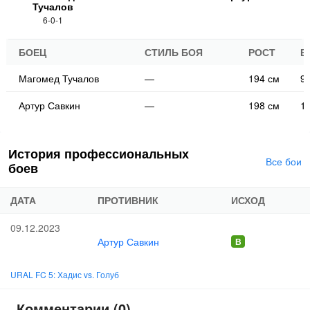
Тучалов
6-0-1
БОЕЦ
СТИЛЬ БОЯ
РОСТ
В
Магомед Тучалов
—
194 см
93
Артур Савкин
—
198 см
11
История профессиональных
Все бои
боев
ДАТА
ПРОТИВНИК
ИСХОД
09.12.2023
Артур Савкин
URAL FC 5: Хадис vs. Голуб
Комментарии (0)