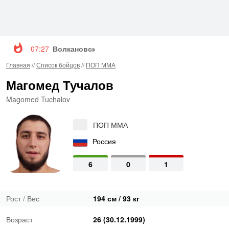
07:27
Волкановски и Евлоев возглавят турнир UFC 3
Главная
//
Список бойцов
//
ПОП ММА
Магомед Тучалов
Magomed Tuchalov
ПОП ММА
Россия
6
0
1
Рост / Вес
194 см / 93 кг
Возраст
26 (30.12.1999)