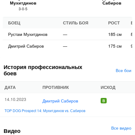
Мухитдинов
Сабиров
3-0-5
БОЕЦ
СТИЛЬ БОЯ
РОСТ
В
Рустам Мухитдинов
—
185 см
85
Дмитрий Сабиров
—
175 см
90
История профессиональных
Все бои
боев
ДАТА
ПРОТИВНИК
ИСХОД
14.10.2023
Дмитрий Сабиров
TOP DOG Prospect 14: Мухитдинов vs. Сабиров
Все видео
Видео