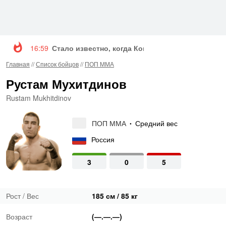
16:59
Стало известно, когда Конор Макгрегор вернетс
Главная
//
Список бойцов
//
ПОП ММА
Рустам Мухитдинов
Rustam Mukhitdinov
ПОП ММА
Средний вес
•
Россия
3
0
5
Рост / Вес
185 см / 85 кг
Возраст
(—.—.—)