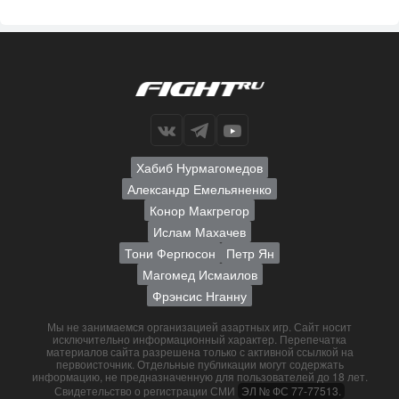
Хабиб Нурмагомедов
Александр Емельяненко
Конор Макгрегор
Ислам Махачев
Тони Фергюсон
Петр Ян
Магомед Исмаилов
Фрэнсис Нганну
Мы не занимаемся организацией азартных игр. Сайт носит
исключительно информационный характер. Перепечатка
материалов сайта разрешена только с активной ссылкой на
первоисточник. Отдельные публикации могут содержать
информацию, не предназначенную для пользователей до 18 лет.
Свидетельство о регистрации СМИ
ЭЛ № ФС 77-77513.