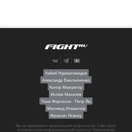
Хабиб Нурмагомедов
Александр Емельяненко
Конор Макгрегор
Ислам Махачев
Тони Фергюсон
Петр Ян
Магомед Исмаилов
Фрэнсис Нганну
Мы не занимаемся организацией азартных игр. Сайт носит
исключительно информационный характер. Перепечатка