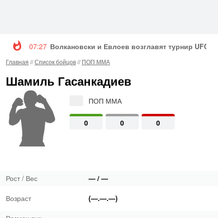
07:27
Волкановски и Евлоев возглавят турнир UFC 3
Главная
//
Список бойцов
//
ПОП ММА
Шамиль Гасанкадиев
ПОП ММА
0
0
0
Рост / Вес
— / —
Возраст
(—.—.—)