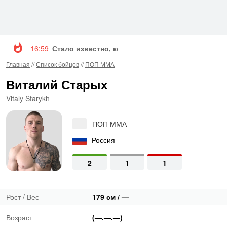
16:59
Стало известно, когда Конор Макгрегор вернетс
Главная
//
Список бойцов
//
ПОП ММА
Виталий Старых
Vitaly Starykh
ПОП ММА
Россия
2
1
1
Рост / Вес
179 см / —
Возраст
(—.—.—)