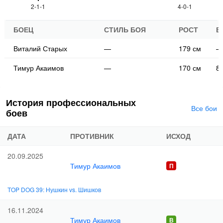
2-1-1
4-0-1
БОЕЦ
СТИЛЬ БОЯ
РОСТ
В
Виталий Старых
—
179 см
—
Тимур Акаимов
—
170 см
85
История профессиональных
Все бои
боев
ДАТА
ПРОТИВНИК
ИСХОД
20.09.2025
Тимур Акаимов
TOP DOG 39: Нушкин vs. Шишков
16.11.2024
Тимур Акаимов