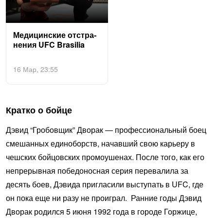
Ме­дицинс­кие отс­тра­
нения UFC Bra­silia
16 Мар, 23:55
Кратко о бойце
Дэвид “Гробовщик” Дворак — профессиональный боец
смешанных единоборств, начавший свою карьеру в
чешских бойцовских промоушенах. После того, как его
непрерывная победоносная серия перевалила за
десять боев, Дэвида пригласили выступать в UFC, где
он пока еще ни разу не проиграл. Ранние годы Дэвид
Дворак родился 5 июня 1992 года в городе Горжице,