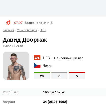
07:27
Волкановски и Евлоев возглавят турнир UFC 3
Главная
//
Список бойцов
//
UFC
Давид Дворжак
David Dvořák
UFC
Наилегчайший вес
•
Чехия
20
0
5
Рост / Вес
165 см / 57 кг
Возраст
34 (05.06.1992)