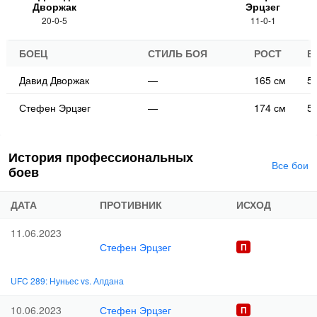
Дворжак
Эрцзег
20-0-5
11-0-1
БОЕЦ
СТИЛЬ БОЯ
РОСТ
В
Давид Дворжак
—
165 см
57
Стефен Эрцзег
—
174 см
57
История профессиональных
Все бои
боев
ДАТА
ПРОТИВНИК
ИСХОД
11.06.2023
Стефен Эрцзег
UFC 289: Нуньес vs. Алдана
Стефен Эрцзег
10.06.2023