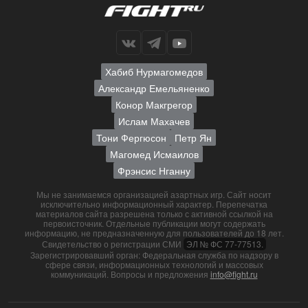
Хабиб Нурмагомедов
Александр Емельяненко
Конор Макгрегор
Ислам Махачев
Тони Фергюсон
Петр Ян
Магомед Исмаилов
Фрэнсис Нганну
Мы не занимаемся организацией азартных игр. Сайт носит
исключительно информационный характер. Перепечатка
материалов сайта разрешена только с активной ссылкой на
первоисточник. Отдельные публикации могут содержать
информацию, не предназначенную для пользователей до 18 лет.
Свидетельство о регистрации СМИ
ЭЛ № ФС 77-77513.
Зарегистрировавший орган: Федеральная служба по надзору в
сфере связи, информационных технологий и массовых
коммуникаций. Вопросы и предложения
info@fight.ru