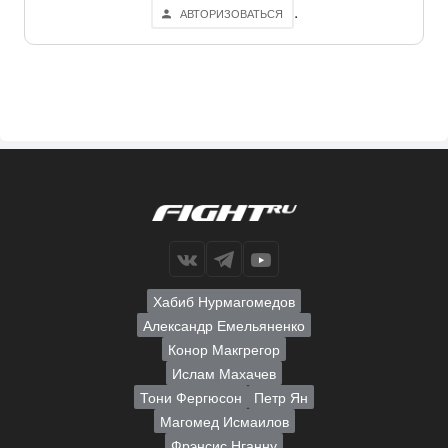
.
АВТОРИЗОВАТЬСЯ
Хабиб Нурмагомедов
Александр Емельяненко
Конор Макгрегор
Ислам Махачев
Тони Фергюсон
Петр Ян
Магомед Исмаилов
Фрэнсис Нганну