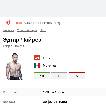
16:59
Стало известно, когда Конор Макгрегор вернетс
Главная
//
Список бойцов
//
UFC
Эдгар Чайрез
Edgar Chairez
UFC
Мексика
10
0
5
Рост / Вес
170 см / 58 кг
Возраст
30 (27.01.1996)