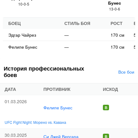
Бунес
10-0-5
13-0-6
БОЕЦ
СТИЛЬ БОЯ
РОСТ
В
Эдгар Чайрез
—
170 см
58
Фелипе Бунес
—
170 см
56
История профессиональных
Все бои
боев
ДАТА
ПРОТИВНИК
ИСХОД
01.03.2026
Фелипе Бунес
UFC Fight Night: Морено vs. Кавана
30.03.2025
Си Джей Вергара