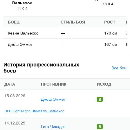
Вальехос
18-0-4
11-0-0
БОЕЦ
СТИЛЬ БОЯ
РОСТ
В
Кевин Вальехос
—
170 см
70
Джош Эммет
—
167 см
65
История профессиональных
Все бои
боев
ДАТА
ПРОТИВНИК
ИСХОД
15.03.2026
Джош Эммет
UFC Fight Night: Эммет vs. Вальехос
14.12.2025
Гига Чикадзе