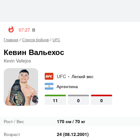
07:27
Волкановски и Евлоев возглавят турнир UFC 3
Главная
//
Список бойцов
//
UFC
Кевин Вальехос
Kevin Vallejos
UFC
Легкий вес
•
Аргентина
11
0
0
Рост / Вес
170 см / 70 кг
Возраст
24 (08.12.2001)