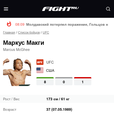
08:09
Молдавский потерпел поражение, Гольцов нока
Главная
//
Список бойцов
//
UFC
Маркус Макги
Marcus McGhee
UFC
США
8
0
1
Рост / Вес
173 см / 61 кг
Возраст
37 (07.05.1989)