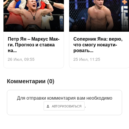
Петр Ян – Мар­кус Мак­
Со­пер­ник Яна: ве­рю,
ги. Прог­ноз и став­ка
что смо­гу но­ка­ути­
на...
ровать...
26 Июл, 09:55
25 Июл, 11:25
Комментарии (0)
Для отправки комментария вам необходимо
.
АВТОРИЗОВАТЬСЯ