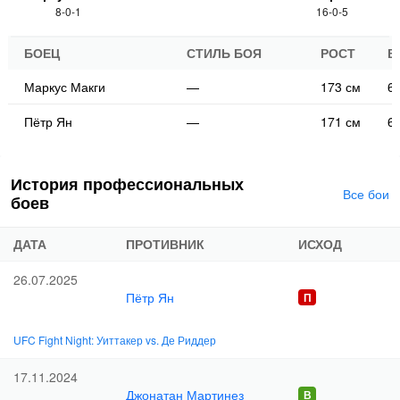
8-0-1
16-0-5
БОЕЦ
СТИЛЬ БОЯ
РОСТ
В
Маркус Макги
—
173 см
61
Пётр Ян
—
171 см
61
История профессиональных
Все бои
боев
ДАТА
ПРОТИВНИК
ИСХОД
26.07.2025
Пётр Ян
UFC Fight Night: Уиттакер vs. Де Риддер
17.11.2024
Джонатан Мартинез