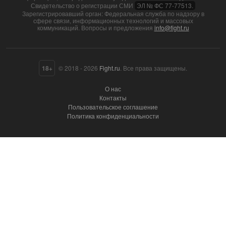
Свидетельство о регистрации СМИ
ЭЛ № ФС 77-77513.
Зарегистрировавший орган: Федеральная служба по надзору в
сфере связи, информационных технологий и массовых
коммуникаций. Вопросы и предложения
info@fight.ru
18+
© 2018 - 2026
Fight.ru
. Все права защищены.
О нас
Контакты
Пользовательское соглашение
Политика конфиденциальности