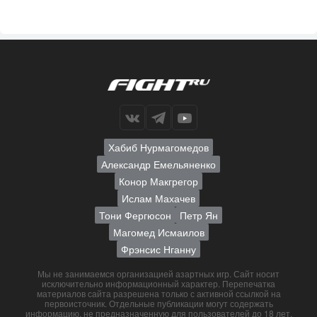
Хабиб Нурмагомедов
Александр Емельяненко
Конор Макгрегор
Ислам Махачев
Тони Фергюсон
Петр Ян
Магомед Исмаилов
Фрэнсис Нганну
Мы не занимаемся организацией азартных игр. Сайт носит
исключительно информационный характер. Перепечатка
материалов сайта разрешена только с активной ссылкой на
первоисточник. Отдельные публикации могут содержать
информацию, не предназначенную для пользователей до 18 лет.