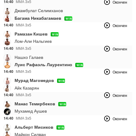
14:40
ММА 3x5
Окончен
Джамбулат Селимханов
Багама Никабагамаев
WIN
14:40
ММА 3x5
Окончен
Рамазан Кишев
WIN
Лом-Али Нальгиев
14:40
ММА 3x5
Окончен
Нашхо Галаев
Луис Рафаэль Лаурентино
WIN
14:40
ММА 3x5
Окончен
Мурад Магомедов
WIN
Айк Казарян
14:40
ММА 3x5
Окончен
Манас Темирбеков
WIN
Мухамед Аушев
14:40
ММА 3x5
Окончен
Альберт Мисиков
WIN
Майкон Силван