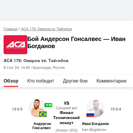
Главная
//
ACA 179: Омаров vs. Тайгибов
Бой Андерсон Гонсалвес — Иван
Богданов
ACA 179: Омаров vs. Тайгибов
8 Сен '24, 14:40 / Краснодар, Россия
Обзор
Кто победит
Другие бои
Комментарии
VS
WIN
Сред­ний вес
13-0-5
15-0-4
Финал
Технический
нокаут
Андерсон
Иван Богданов
Гонсалвес
Ivan Bogdanov
(Нокаут (КО))