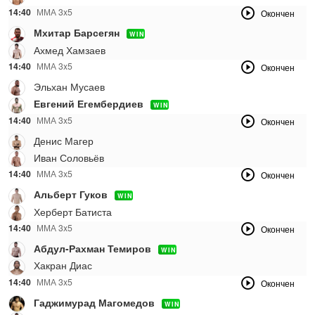
14:40
ММА 3x5
Окончен
Мхитар Барсегян
WIN
Ахмед Хамзаев
14:40
ММА 3x5
Окончен
Эльхан Мусаев
Евгений Егембердиев
WIN
14:40
ММА 3x5
Окончен
Денис Магер
Иван Соловьёв
14:40
ММА 3x5
Окончен
Альберт Гуков
WIN
Херберт Батиста
14:40
ММА 3x5
Окончен
Абдул-Рахман Темиров
WIN
Хакран Диас
14:40
ММА 3x5
Окончен
Гаджимурад Магомедов
WIN