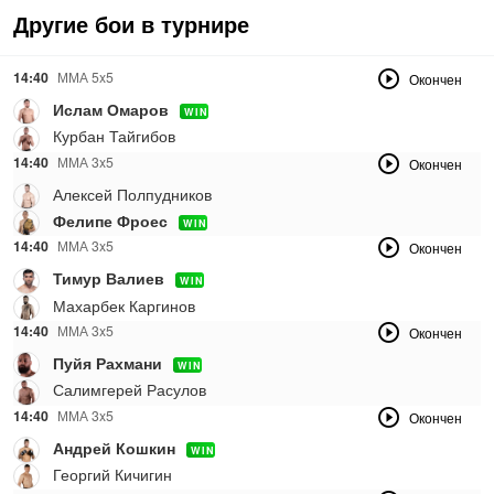
Другие бои в турнире
14:40
ММА 5x5
Окончен
Ислам Омаров
WIN
Курбан Тайгибов
14:40
ММА 3x5
Окончен
Алексей Полпудников
Фелипе Фроес
WIN
14:40
ММА 3x5
Окончен
Тимур Валиев
WIN
Махарбек Каргинов
14:40
ММА 3x5
Окончен
Пуйя Рахмани
WIN
Салимгерей Расулов
14:40
ММА 3x5
Окончен
Андрей Кошкин
WIN
Георгий Кичигин