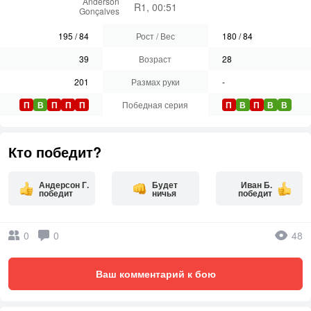
Anderson
R1, 00:51
Gonçalves
195
/
84
Рост / Вес
180
/
84
39
Возраст
28
201
Размах руки
-
П
В
П
П
П
Победная серия
П
В
П
В
В
Кто победит?
Андерсон Г.
Будет
Иван Б.
победит
ничья
победит
0
0
48
Ваш комментарий к бою