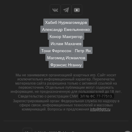
Хабиб Нурмагомедов
Александр Емельяненко
Конор Макгрегор
Ислам Махачев
Тони Фергюсон
Петр Ян
Магомед Исмаилов
Фрэнсис Нганну
Мы не занимаемся организацией азартных игр. Сайт носит
исключительно информационный характер. Перепечатка
материалов сайта разрешена только с активной ссылкой на
первоисточник. Отдельные публикации могут содержать
информацию, не предназначенную для пользователей до 18 лет.
Свидетельство о регистрации СМИ
ЭЛ № ФС 77-77513.
Зарегистрировавший орган: Федеральная служба по надзору в
сфере связи, информационных технологий и массовых
коммуникаций. Вопросы и предложения
info@fight.ru