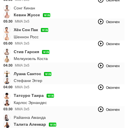
Сонг Кинан
Кевин Жуссе
WIN
05:30
MMA 3х5
Окончен
Хён Сон Пак
WIN
Шеннон Росс
05:00
ММА 3х5
Окончен
Стив Гарсия
WIN
Мелкуизель Коста
04:30
ММА 3х5
Окончен
Луана Сантос
WIN
Стефани Эггер
04:00
ММА 3х5
Окончен
Татсуро Таира
WIN
Карлос Эрнандес
03:30
ММА 3х5
Окончен
Райанна Аманда
Талита Аленкар
WIN