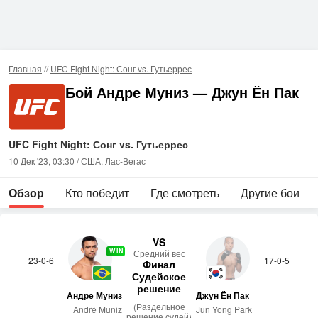
Главная
//
UFC Fight Night: Сонг vs. Гутьеррес
Бой Андре Муниз — Джун Ён Пак
UFC Fight Night: Сонг vs. Гутьеррес
10 Дек '23, 03:30 / США, Лас-Вегас
Обзор
Кто победит
Где смотреть
Другие бои
VS
WIN
Сред­ний вес
23-0-6
17-0-5
Финал
Судейское
решение
Андре Муниз
Джун Ён Пак
(Раздельное
André Muniz
Jun Yong Park
решение судей)