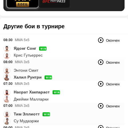
Другие бои в турнире
08:30
MMA 5х5
Окончен
Ядонг Сонг
WIN
Крис Гутьеррес
08:00
ММА 3х5
Окончен
Энтони Смит
Халил Рунтри
WIN
07:30
MMA 3х5
Окончен
Насрат Хакпараст
WIN
Джейми Малларки
07:00
ММА 3х5
Окончен
Тим Эллиотт
WIN
Су Мудаэржи
06:00
ММА 3х5
Окончен