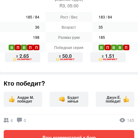
R3, 05:00
185
/
84
Рост / Вес
183
/
84
36
Возраст
35
198
Размах руки
185
В
П
В
П
П
Победная серия
В
П
В
В
П
2.65
50.0
1.51
x
x
x
Кто победит?
Андре М.
Будет
Джун Ё.
победит
ничья
победит
4
0
145
Ваш комментарий к бою