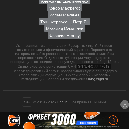
Александр Емельяненко
Конор Макгрегор
Ислам Махачев
Тони Фергюсон
Петр Ян
Магомед Исмаилов
Фрэнсис Нганну
Мы не занимаемся организацией азартных игр. Сайт носит
исключительно информационный характер. Перепечатка
материалов сайта разрешена только с активной ссылкой на
первоисточник. Отдельные публикации могут содержать
информацию, не предназначенную для пользователей до 18 лет.
Свидетельство о регистрации СМИ
ЭЛ № ФС 77-77513.
Зарегистрировавший орган: Федеральная служба по надзору в
сфере связи, информационных технологий и массовых
коммуникаций. Вопросы и предложения
info@fight.ru
18+
© 2018 - 2026
Fight.ru
. Все права защищены.
О нас
Контакты
Пользовательское соглашение