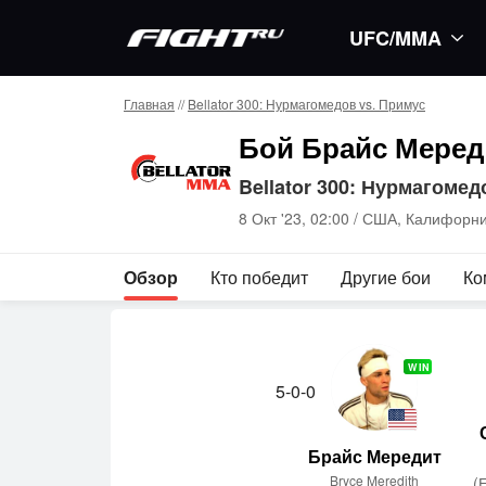
UFC/MMA
Главная
//
Bellator 300: Нурмагомедов vs. Примус
Бой Брайс Меред
Bellator 300: Нурмагомед
8 Окт '23, 02:00 /
США, Калифорни
Обзор
Кто победит
Другие бои
Ко
WIN
5-0-0
Брайс Мередит
Bryce Meredith
(