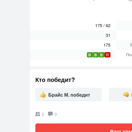
175
/
62
31
175
По
В
В
В
П
Кто победит?
Брайс М. победит
2
0
Ваш ком