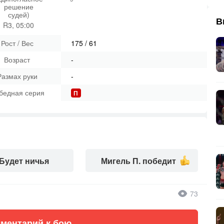
решение
судей)
В
R3, 05:00
Рост / Вес
175
/
61
Возраст
-
Размах руки
-
бедная серия
П
Будет ничья
Мигель П. победит
73
ментарий к бою