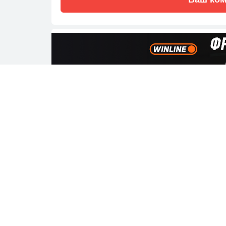
Другие бои в турнире
05:40
MMA
Усман Нурмагомедов
WIN
Брент Примус
05:15
MMA
Крис Сайборг
WIN
Кэт Зингано
05:00
MMA
Лиз Кармуш
WIN
Илима-Лей Макфарлэйн
01:45
ММА
Илара Джоанне
Йена Бишоп
WIN
03:30
ММА