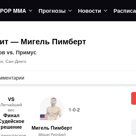
POP MMA
Прогнозы
Новости
Распис
ит — Мигель Пимберт
ов vs. Примус
я, Сан-Диего
мментарии
VS
Лег­чай­ший
1-0-2
вес
Финал
Судейское
решение
Мигель Пимберт
Miguel Peimbert
Единогласное