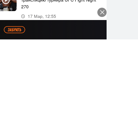
270
17 Мар, 12:55
Где и когда смотреть прямую
трансляцию UFC Fight Night 269
11 Мар, 18:20
Все видео