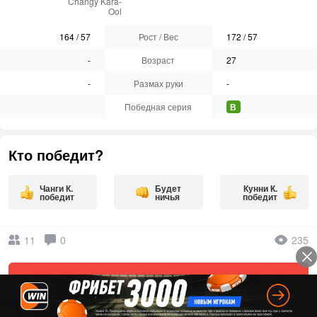
Changy Kara-
Ool
164
/
57
Рост / Вес
172
/
57
-
Возраст
27
-
Размах руки
-
Победная серия
В
Кто победит?
Чанги К.
Будет
Кунни К.
победит
ничья
победит
11
0
235
Ваш комментарий к бою