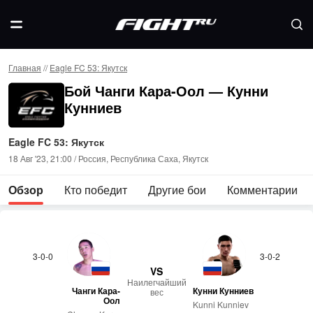
Главная
//
Eagle FC 53: Якутск
Бой Чанги Кара-Оол — Кунни
Кунниев
Eagle FC 53: Якутск
18 Авг '23, 21:00 / Россия, Республика Саха, Якутск
Обзор
Кто победит
Другие бои
Комментарии
3-0-0
3-0-2
VS
На­илег­чай­ший
Чанги Кара-
Кунни Кунниев
вес
Оол
Kunni Kunniev