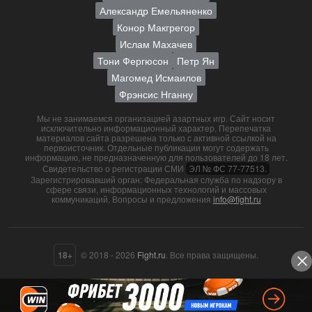
Александр Емельяненко
Конор Макгрегор
Ислам Махачев
Тони Фергюсон
Петр Ян
Магомед Исмаилов
Фрэнсис Нганну
Мы не занимаемся организацией азартных игр. Сайт носит
исключительно информационный характер. Перепечатка
материалов сайта разрешена только с активной ссылкой на
первоисточник. Отдельные публикации могут содержать
информацию, не предназначенную для пользователей до 18 лет.
Свидетельство о регистрации СМИ
ЭЛ № ФС 77-77513.
Зарегистрировавший орган: Федеральная служба по надзору в
сфере связи, информационных технологий и массовых
коммуникаций. Вопросы и предложения
info@fight.ru
18+
© 2018 - 2026
Fight.ru
. Все права защищены.
О нас
Контакты
Пользовательское соглашение