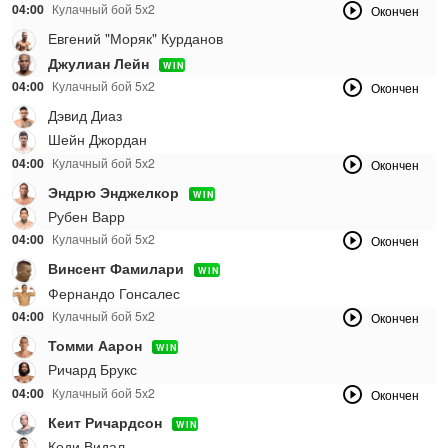
04:00
Кулачный бой 5х2
Окончен
Евгений "Моряк" Курданов
Джулиан Лейн
WIN
04:00
Кулачный бой 5х2
Окончен
Дэвид Диаз
Шейн Джордан
04:00
Кулачный бой 5х2
Окончен
Эндрю Энджелкор
WIN
Рубен Варр
04:00
Кулачный бой 5х2
Окончен
Винсент Фамилари
WIN
Фернандо Гонсалес
04:00
Кулачный бой 5х2
Окончен
Томми Аарон
WIN
Ричард Брукс
04:00
Кулачный бой 5х2
Окончен
Кеит Ричардсон
WIN
Коди Видал