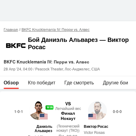
Главная
//
BKFC Knucklemania IV: Перри vs. Алвес
Бой Даниэль Альварез — Виктор
Росас
BKFC Knucklemania IV: Перри vs. Алвес
28 Апр '24, 04:00 / Peacock Theater, Лос-Анджелес, США
Обзор
Кто победит
Где смотреть
Другие бои
VS
WIN
Лег­чай­ший вес
1-0-1
0-0-0
Финал
Нокаут
(Технический
Даниэль
Виктор Росас
нокаут (ТКО))
Альварез
Victor Rosas