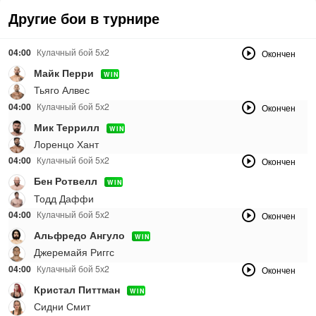
Другие бои в турнире
04:00
Кулачный бой 5х2
Окончен
Майк Перри
WIN
Тьяго Алвес
04:00
Кулачный бой 5х2
Окончен
Мик Террилл
WIN
Лоренцо Хант
04:00
Кулачный бой 5х2
Окончен
Бен Ротвелл
WIN
Тодд Даффи
04:00
Кулачный бой 5х2
Окончен
Альфредо Ангуло
WIN
Джеремайя Риггс
04:00
Кулачный бой 5х2
Окончен
Кристал Питтман
WIN
Сидни Смит