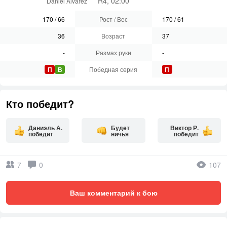
R4, 02:00
Daniel Alvarez
170
/
66
Рост / Вес
170
/
61
36
Возраст
37
-
Размах руки
-
П
В
Победная серия
П
Кто победит?
Даниэль А.
Будет
Виктор Р.
победит
ничья
победит
7
0
107
Ваш комментарий к бою