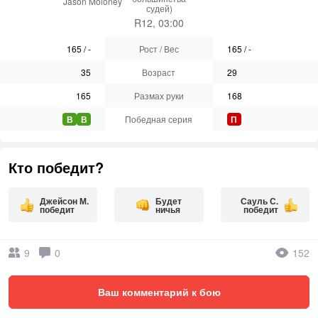
Jason Moloney
судей)
R12, 03:00
165
/
-
Рост / Вес
165
/
-
35
Возраст
29
165
Размах руки
168
В
В
Победная серия
П
Кто победит?
Джейсон М.
Будет
Сауль С.
победит
ничья
победит
9
0
152
Ваш комментарий к бою