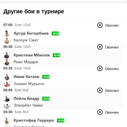
Другие бои в турнире
07:00
Бокс 12х3
Окончен
Артур Бетербиев
WIN
Каллум Смит
06:30
Бокс 12х3
Окончен
Кристиан Мбилли
WIN
Роан Мердок
05:30
Бокс 10х3
Окончен
Имам Хатаев
WIN
Хоакин Мурьета
05:00
Бокс 8х2
Окончен
Лейла Беаду
WIN
Элизабет Чавес
04:30
Бокс 8х3
Окончен
Кристофер Герреро
WIN
Серджио Гарсиа