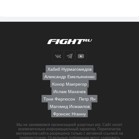
Хабиб Нурмагомедов
Александр Емельяненко
Конор Макгрегор
Ислам Махачев
Тони Фергюсон
Петр Ян
Магомед Исмаилов
Фрэнсис Нганну
Мы не занимаемся организацией азартных игр. Сайт носит
исключительно информационный характер. Перепечатка
материалов сайта разрешена только с активной ссылкой на
первоисточник. Отдельные публикации могут содержать