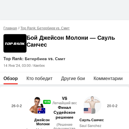
Главная
//
Top Rank: Бетербиев vs. Смит
Бой Джейсон Молони — Сауль
Санчес
Top Rank: Бетербиев vs. Смит
14 Янв '24, 03:00 / Квебек
Обзор
Кто победит
Другие бои
Комментарии
VS
WIN
Лег­чай­ший вес
26-0-2
20-0-2
Финал
Судейское
решение
Джейсон
Сауль Санчес
Молони
(Решение
Saul Sanchez
большинства