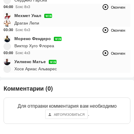
04:00
Бокс 8х3
Окончен
Мехмет Унал
WIN
Драган Лепи
03:30
Бокс 6х3
Окончен
Морено Фендеро
WIN
Виктор Хуго Флореа
03:00
Бокс 4х3
Окончен
Уилкенс Матье
WIN
Хосе Ариас Альварес
Комментарии (0)
Для отправки комментария вам необходимо
.
АВТОРИЗОВАТЬСЯ