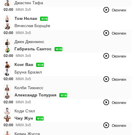
Джастин Тафа
02:00
ММА 3x5
Окончен
Том Нолан
WIN
Вячеслав Борщёв
02:00
ММА 3x5
Окончен
Джек Дженкинс
Габриэль Сантос
WIN
02:00
ММА 3x5
Окончен
Конг Ван
WIN
Бруна Бразил
02:00
ММА 3х5
Окончен
Колби Тикнесс
Александр Топурия
WIN
02:00
ММА 3x5
Окончен
Коди Стил
Чжу Жун
WIN
02:00
ММА 3x5
Окончен
Кевин Жуссе