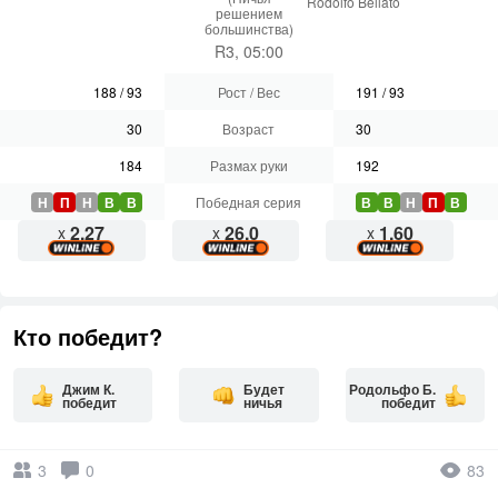
Rodolfo Bellato
решением
большинства)
R3, 05:00
188
/
93
Рост / Вес
191
/
93
30
Возраст
30
184
Размах руки
192
Н
П
Н
В
В
Победная серия
В
В
Н
П
В
2.27
26.0
1.60
x
x
x
Кто победит?
Джим К.
Будет
Родольфо Б.
победит
ничья
победит
3
0
83