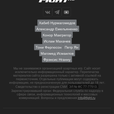
Хабиб Нурмагомедов
Александр Емельяненко
Конор Макгрегор
Ислам Махачев
Тони Фергюсон
Петр Ян
Магомед Исмаилов
Фрэнсис Нганну
Мы не занимаемся организацией азартных игр. Сайт носит
исключительно информационный характер. Перепечатка
материалов сайта разрешена только с активной ссылкой на
первоисточник. Отдельные публикации могут содержать
информацию, не предназначенную для пользователей до 18 лет.
Свидетельство о регистрации СМИ
ЭЛ № ФС 77-77513.
Зарегистрировавший орган: Федеральная служба по надзору в
сфере связи, информационных технологий и массовых
коммуникаций. Вопросы и предложения
info@fight.ru