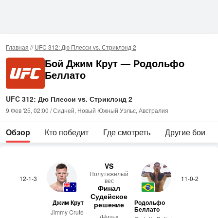
Главная
//
UFC 312: Дю Плесси vs. Стриклэнд 2
Бой Джим Крут — Родольфо
Беллато
UFC 312: Дю Плесси vs. Стриклэнд 2
9 Фев '25, 02:00 / Сидней, Новый Южный Уэльс, Австралия
Обзор
Кто победит
Где смотреть
Другие бои
VS
По­лутя­жёлый
12-1-3
11-0-2
вес
Финал
Судейское
Джим Крут
Родольфо
решение
Беллато
Jimmy Crute
(Ничья