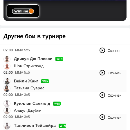
Другие бои в турнире
02:00
ММА 5x5
Окончен
Дрикус Дю Плесси
WIN
Шон Стриклэнд
02:00
ММА 5x5
Окончен
Вейли Жанг
WIN
Татьяна Суарес
02:00
ММА 3x5
Окончен
Куиллан Салкилд
WIN
Аншул Джубли
02:00
ММА 3x5
Окончен
Таллисон Тейшейра
WIN