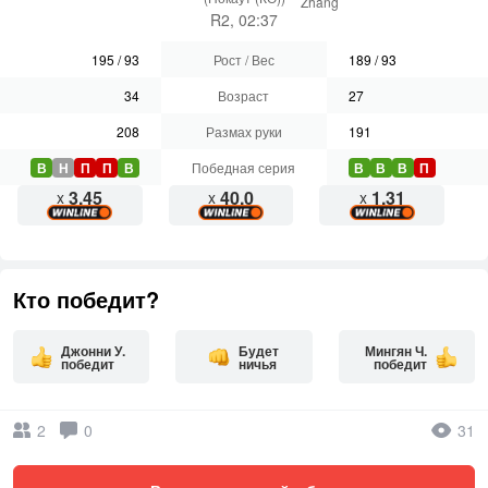
Zhang
R2, 02:37
195
/
93
Рост / Вес
189
/
93
34
Возраст
27
208
Размах руки
191
В
Н
П
П
В
Победная серия
В
В
В
П
3.45
40.0
1.31
x
x
x
Кто победит?
Джонни У.
Будет
Мингян Ч.
победит
ничья
победит
2
0
31