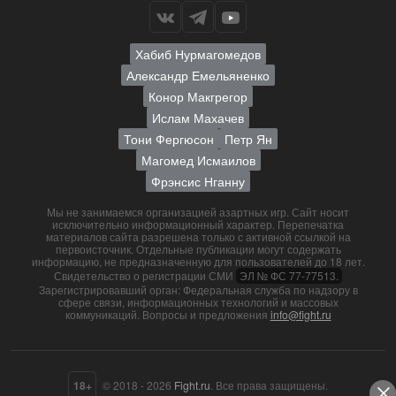
Хабиб Нурмагомедов
Александр Емельяненко
Конор Макгрегор
Ислам Махачев
Тони Фергюсон
Петр Ян
Магомед Исмаилов
Фрэнсис Нганну
Мы не занимаемся организацией азартных игр. Сайт носит
исключительно информационный характер. Перепечатка
материалов сайта разрешена только с активной ссылкой на
первоисточник. Отдельные публикации могут содержать
информацию, не предназначенную для пользователей до 18 лет.
Свидетельство о регистрации СМИ
ЭЛ № ФС 77-77513.
Зарегистрировавший орган: Федеральная служба по надзору в
сфере связи, информационных технологий и массовых
коммуникаций. Вопросы и предложения
info@fight.ru
18+
© 2018 - 2026
Fight.ru
. Все права защищены.