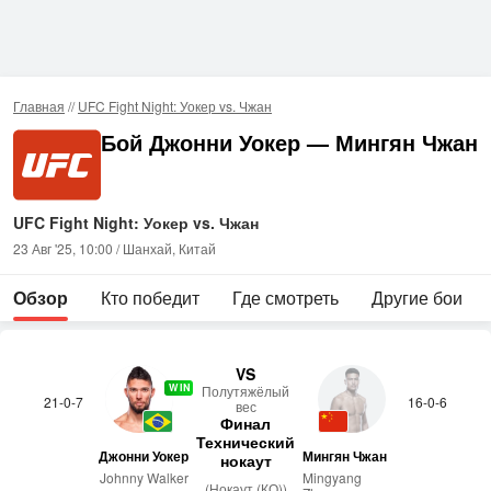
Главная
//
UFC Fight Night: Уокер vs. Чжан
Бой Джонни Уокер — Мингян Чжан
UFC Fight Night: Уокер vs. Чжан
23 Авг '25, 10:00 / Шанхай, Китай
Обзор
Кто победит
Где смотреть
Другие бои
VS
WIN
По­лутя­жёлый
21-0-7
16-0-6
вес
Финал
Технический
Джонни Уокер
Мингян Чжан
нокаут
Johnny Walker
Mingyang
(Нокаут (КО))