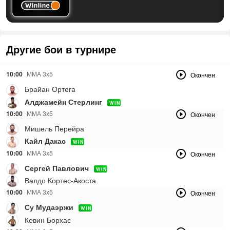
Другие бои в турнире
10:00
ММА 3х5
Окончен
Брайан Ортега
Алджамейн Стерлинг
WIN
10:00
ММА 3x5
Окончен
Мишель Перейра
Кайл Дакас
WIN
10:00
ММА 3x5
Окончен
Сергей Павлович
WIN
Валдо Кортес-Акоста
10:00
ММА 3x5
Окончен
Су Мудаэржи
WIN
Кевин Борхас