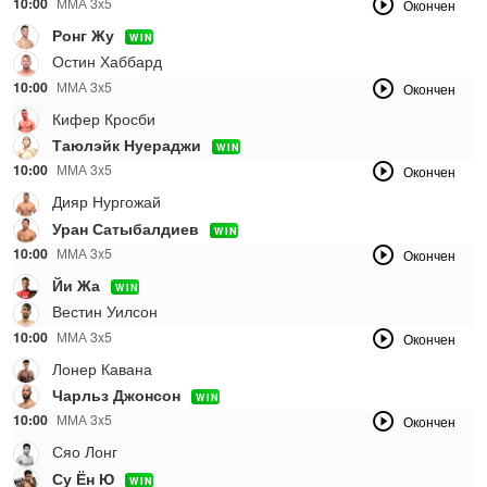
10:00
ММА 3х5
Окончен
Ронг Жу
WIN
Остин Хаббард
10:00
ММА 3x5
Окончен
Кифер Кросби
Таюлэйк Нуераджи
WIN
10:00
ММА 3x5
Окончен
Дияр Нургожай
Уран Сатыбалдиев
WIN
10:00
ММА 3x5
Окончен
Йи Жа
WIN
Вестин Уилсон
10:00
ММА 3x5
Окончен
Лонер Кавана
Чарльз Джонсон
WIN
10:00
ММА 3x5
Окончен
Сяо Лонг
Су Ён Ю
WIN