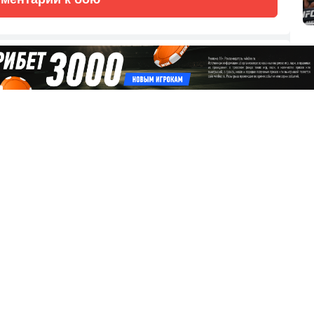
сляцию