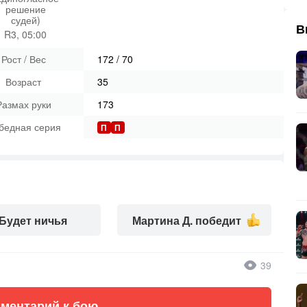
решение
судей)
В
R3, 05:00
Рост / Вес
172
/
70
Возраст
35
Размах руки
173
бедная серия
П
П
Будет ничья
Мартина Д. победит
39
ментарий к бою