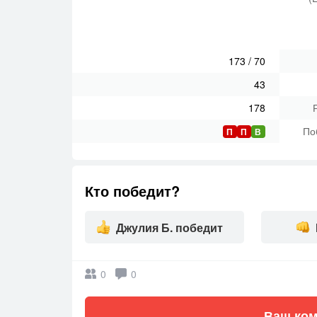
173
/
70
43
178
По
П
П
В
Кто победит?
Джулия Б. победит
0
0
Ваш ком