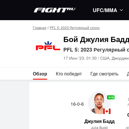
UFC/MMA
Главная
//
PFL 5: 2023 Регулярный сезон
Бой Джулия Бад
PFL 5: 2023 Регулярный 
17 Июн '23, 01:30 /
США, Джорджия
Обзор
Кто победит
Где смотреть
WIN
16-0-6
Джулия Бадд
Julia Budd
(