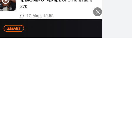
270
17 Мар, 12:55
Где и когда смотреть прямую
трансляцию UFC Fight Night 269
11 Мар, 18:20
Все видео