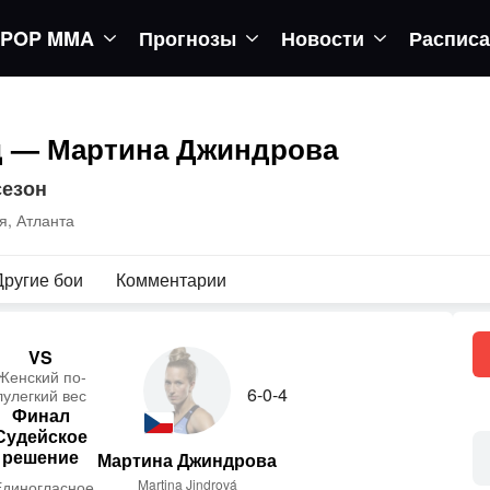
POP MMA
Прогнозы
Новости
Распис
д — Мартина Джиндрова
сезон
, Атланта
Другие бои
Комментарии
VS
Женс­кий по­
6-0-4
лулег­кий вес
Финал
Судейское
решение
Мартина Джиндрова
Martina Jindrová
Единогласное