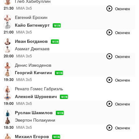
Глеб Хабибуллин
21:30
ММА 3x5
Окончен
Евгений Ерохин
Кайо Битенкурт
WIN
21:00
ММА 3x5
Окончен
Иван Богданов
WIN
Азамат Джигкаев
20:00
ММА 3x5
Окончен
Денис Измоденов
Георгий Кичигин
WIN
19:30
ММА 3x5
Окончен
Ренато Гомес Габриэль
Алексей Шуркевич
WIN
19:00
ММА 3x5
Окончен
Руслан Шамилов
WIN
Эвертон Полакуини
18:30
ММА 3x5
Окончен
Михаил Егоров
WIN