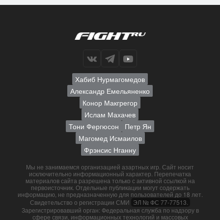
Хабиб Нурмагомедов
Александр Емельяненко
Конор Макгрегор
Ислам Махачев
Тони Фергюсон
Петр Ян
Магомед Исмаилов
Фрэнсис Нганну
Мы не занимаемся организацией азартных игр. Сайт носит
исключительно информационный характер. Перепечатка
материалов сайта разрешена только с активной ссылкой на
первоисточник. Отдельные публикации могут содержать
информацию, не предназначенную для пользователей до 18 лет.
Свидетельство о регистрации СМИ
ЭЛ № ФС 77-77513.
Зарегистрировавший орган: Федеральная служба по надзору в
сфере связи, информационных технологий и массовых