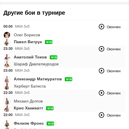
Другие бои в турнире
00:00
ММА 5x5
Окончен
Олег Борисов
Павел Витрук
WIN
23:30
ММА 3x5
Окончен
Анатолий Токов
WIN
Шараф Давлатмуродов
23:00
ММА 3x5
Окончен
Александр Матмуратов
WIN
Херберт Батиста
22:30
ММА 3x5
Окончен
Михаил Долгов
Крис Ханикатт
WIN
22:00
ММА 3x5
Окончен
Фелипе Фроес
WIN