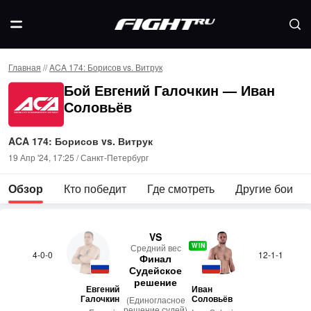
Главная
//
ACA 174: Борисов vs. Витрук
Бой Евгений Галочкин — Иван
Соловьёв
ACA 174: Борисов vs. Витрук
19 Апр '24, 17:25 / Санкт-Петербург
Обзор
Кто победит
Где смотреть
Другие бои
VS
WIN
Сред­ний вес
4-0-0
12-1-1
Финал
Судейское
решение
Евгений
Иван
Галочкин
Соловьёв
(Единогласное
решение судей)