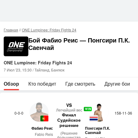
Главная
//
ONE Lumpinee: Friday Fights 24
Бой Фабио Реис — Понгсири П.К.
Саенчай
ONE Lumpinee: Friday Fights 24
7 Июл '23, 15:30 / Тайланд, Бангкок
Обзор
Кто победит
Где смотреть
Другие бои
VS
WIN
Лег­чай­ший вес
0-0-0
158-11-36
Финал
Судейское
решение
Фабио Реис
Понгсири П.К.
Саенчай
(Решение
Fabio Reis
большинства