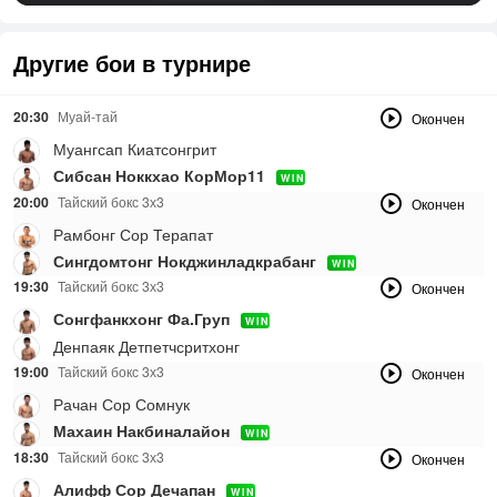
Другие бои в турнире
20:30
Муай-тай
Окончен
Муангсап Киатсонгрит
Сибсан Ноккхао КорМор11
WIN
20:00
Тайский бокс 3х3
Окончен
Рамбонг Сор Терапат
Сингдомтонг Нокджинладкрабанг
WIN
19:30
Тайский бокс 3х3
Окончен
Сонгфанкхонг Фа.Груп
WIN
Денпаяк Детпетчсритхонг
19:00
Тайский бокс 3х3
Окончен
Рачан Сор Сомнук
Махаин Накбиналайон
WIN
18:30
Тайский бокс 3х3
Окончен
Алифф Сор Дечапан
WIN