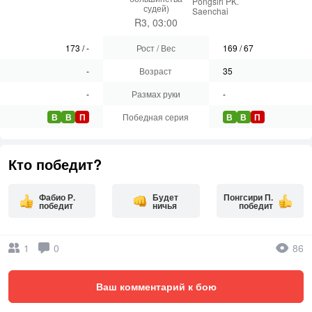
Pongsiri PK.
судей)
Saenchai
R3, 03:00
173
/
-
Рост / Вес
169
/
67
-
Возраст
35
-
Размах руки
-
В
В
П
Победная серия
В
В
П
Кто победит?
Фабио Р.
Будет
Понгсири П.
победит
ничья
победит
1
0
86
Ваш комментарий к бою