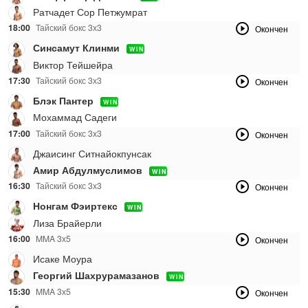
Ратчадет Сор Петжумрат
18:00
Тайский бокс 3х3
Окончен
Синсамут Клинми
WIN
Виктор Тейшейра
17:30
Тайский бокс 3х3
Окончен
Блэк Пантер
WIN
Мохаммад Садеги
17:00
Тайский бокс 3х3
Окончен
Джаисинг Ситнайокпунсак
Амир Абдулмуслимов
WIN
16:30
Тайский бокс 3х3
Окончен
Нонгам Фэиртекс
WIN
Лиза Брайерли
16:00
MMA 3х5
Окончен
Исаке Моура
Георгий Шахрурамазанов
WIN
15:30
MMA 3х5
Окончен