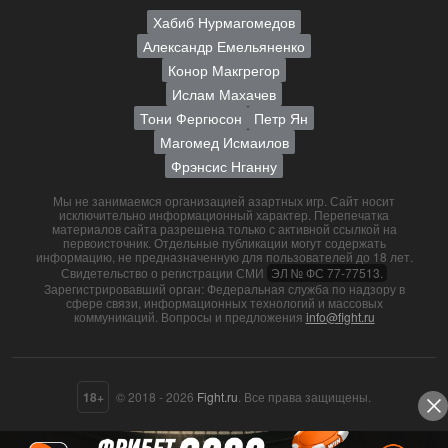
Хабиб Нурмагомедов
Александр Емельяненко
Конор Макгрегор
Ислам Махачев
Тони Фергюсон
Петр Ян
Магомед Исмаилов
Фрэнсис Нганну
Мы не занимаемся организацией азартных игр. Сайт носит
исключительно информационный характер. Перепечатка
материалов сайта разрешена только с активной ссылкой на
первоисточник. Отдельные публикации могут содержать
информацию, не предназначенную для пользователей до 18 лет.
Свидетельство о регистрации СМИ
ЭЛ № ФС 77-77513.
Зарегистрировавший орган: Федеральная служба по надзору в
сфере связи, информационных технологий и массовых
коммуникаций. Вопросы и предложения
info@fight.ru
18+
© 2018 - 2026
Fight.ru
. Все права защищены.
О нас