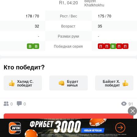
Bayzet
R1, 04:20
Khatkhokhu
178
/
70
Рост / Вес
175
/
70
32
Возраст
35
-
Размах руки
-
В
В
Победная серия
П
П
В
П
П
Кто победит?
Халид С.
Будет
Байзет Х.
победит
ничья
победит
0
0
91
Ваш комментарий к бою