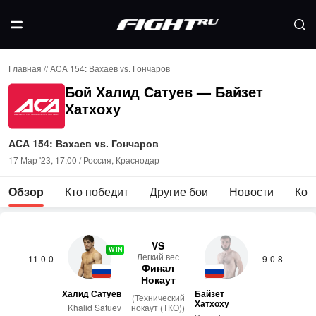
Главная
//
ACA 154: Вахаев vs. Гончаров
Бой Халид Сатуев — Байзет
Хатхоху
ACA 154: Вахаев vs. Гончаров
17 Мар '23, 17:00 / Россия, Краснодар
Обзор
Кто победит
Другие бои
Новости
Ком
VS
WIN
Лег­кий вес
11-0-0
9-0-8
Финал
Нокаут
Халид Сатуев
Байзет
(Технический
Хатхоху
Khalid Satuev
нокаут (ТКО))