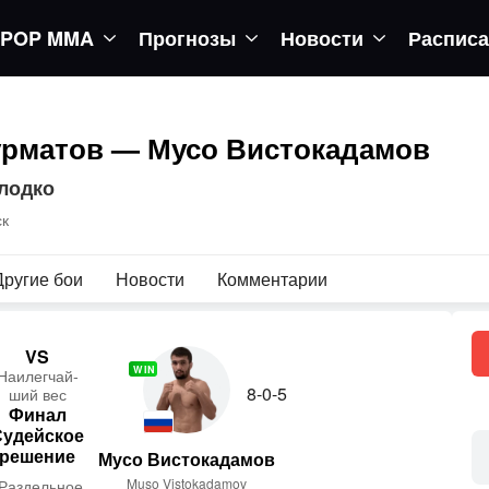
POP MMA
Прогнозы
Новости
Распис
рматов — Мусо Вистокадамов
олодко
ск
Другие бои
Новости
Комментарии
VS
WIN
На­илег­чай­
8-0-5
ший вес
Финал
Судейское
решение
Мусо Вистокадамов
Muso Vistokadamov
(Раздельное