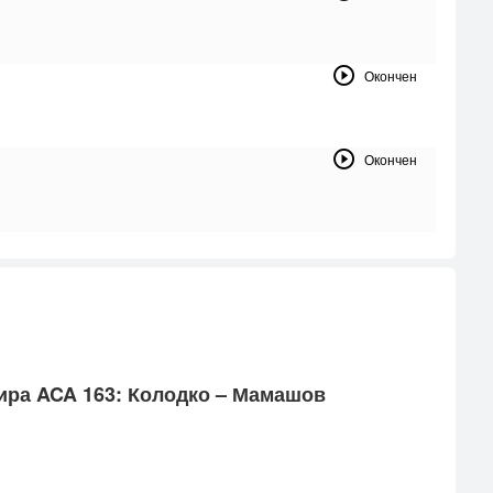
Окончен
Окончен
ни­ра ACA 163: Ко­лод­ко – Ма­машов