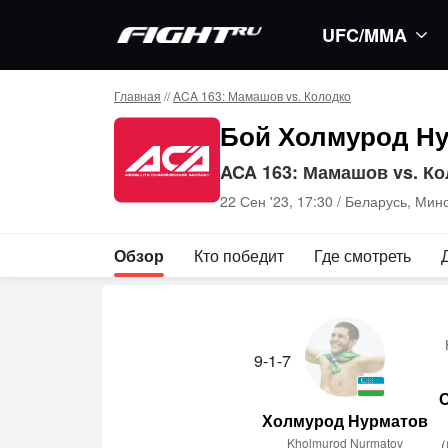
UFC/MMA
Главная
//
ACA 163: Мамашов vs. Колодко
Бой Холмурод Ну
ACA 163: Мамашов vs. К
22 Сен '23, 17:30 /
Беларусь, Мин
Обзор
Кто победит
Где смотреть
9-1-7
Холмурод Нурматов
Kholmurod Nurmatov