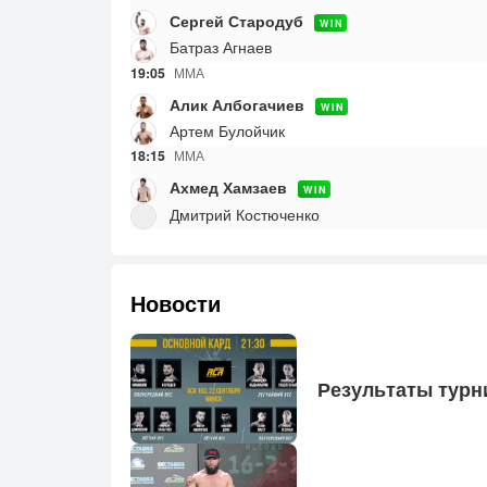
Сергей Стародуб
WIN
Батраз Агнаев
19:05
ММА
Алик Албогачиев
WIN
Артем Булойчик
18:15
ММА
Ахмед Хамзаев
WIN
Дмитрий Костюченко
Новости
Ре­зуль­та­ты тур­