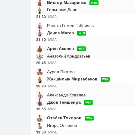
Виктор Макаренко
WIN
Гильерме Доин
21:30
ММА
Ренато Гомес Габриэль
Денис Магер
WIN
21:10
ММА
Арен Акопян
WIN
Анатолий Кондратьев
20:45
ММА
Аурел Пиртеа
Жакшилык Мирзабеков
WIN
20:20
ММА
Александр Ковалев
Джон Тейшейра
WIN
19:55
ММА
Отабек Тохиров
WIN
Игорь Олчонов
19:30
ММА