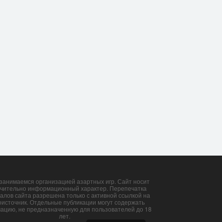
занимаемся организацией азартных игр. Сайт носит
чительно информационный характер. Перепечатка
алов сайта разрешена только с активной ссылкой на
оисточник. Отдельные публикации могут содержать
ацию, не предназначенную для пользователей до 18
лет.