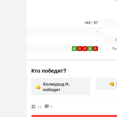
163
/
57
-
-
По
В
П
П
В
П
Кто победит?
Холмурод Н.
победит
13
0