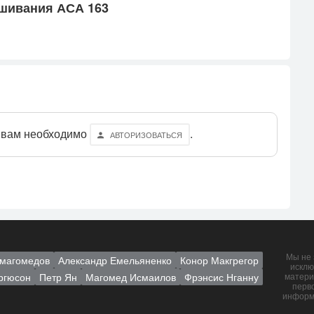
е­шива­ния АСА 163
 вам необходимо
.
АВТОРИЗОВАТЬСЯ
Мы не 
магомедов
Александр Емельяненко
Конор Макгрегор
исклю
ргюсон
Петр Ян
Магомед Исмаилов
Фрэнсис Нганну
матери
перв
информ