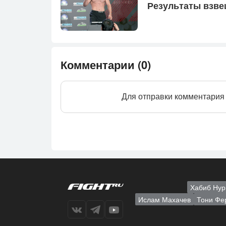
Ре­зуль­та­ты взв
Комментарии (0)
Для отправки комментария
Хабиб Нур
Ислам Махачев
Тони Фе