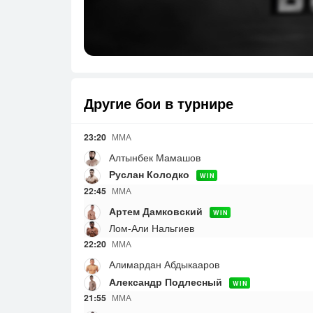
Другие бои в турнире
23:20
ММА
Алтынбек Мамашов
Руслан Колодко
WIN
22:45
ММА
Артем Дамковский
WIN
Лом-Али Нальгиев
22:20
ММА
Алимардан Абдыкааров
Александр Подлесный
WIN
21:55
ММА