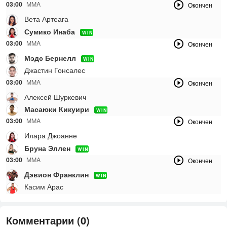
03:00
MMA
Окончен
Вета Артеага
Сумико Инаба
WIN
03:00
MMA
Окончен
Мэдс Бернелл
WIN
Джастин Гонсалес
03:00
MMA
Окончен
Алексей Шуркевич
Масаюки Кикуири
WIN
03:00
MMA
Окончен
Илара Джоанне
Бруна Эллен
WIN
03:00
MMA
Окончен
Дэвион Франклин
WIN
Касим Арас
Комментарии (0)