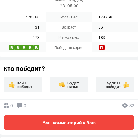
R3, 05:00
170
/
66
Рост / Вес
178
/
68
31
Возраст
36
173
Размах руки
183
В
В
В
В
В
Победная серия
П
Кто победит?
Кай К.
Будет
Адли Э.
победит
ничья
победит
0
0
32
Ваш комментарий к бою