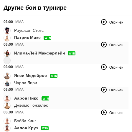
Другие бои в турнире
03:00
MMA
Окончен
Рауфьон Стотс
Патрик Микс
WIN
03:00
MMA
Окончен
Илима-Лей Макфарлэйн
WIN
03:00
MMA
Окончен
Янси Медейрос
WIN
Чарли Лири
03:00
ММА
Окончен
Аарон Пико
WIN
Джеймс Гонзалес
03:00
MMA
Окончен
Бобби Кинг
Аалон Круз
WIN