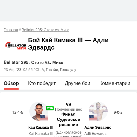
Главная
//
Bellator 295: Стотс vs. Микс
Бой Кай Камака III — Адли
Эдвардс
Bellator 295: Стотс vs. Микс
23 Апр '23, 02:55 / США, Гавайи, Гонолулу
Обзор
Кто победит
Другие бои
Комментарии
VS
WIN
По­лулег­кий вес
12-1-5
9-0-2
Финал
Судейское
решение
Кай Камака III
Адли Эдвардс
(Единогласное
Kai Kamaka III
Adli Edwards
решение судей)