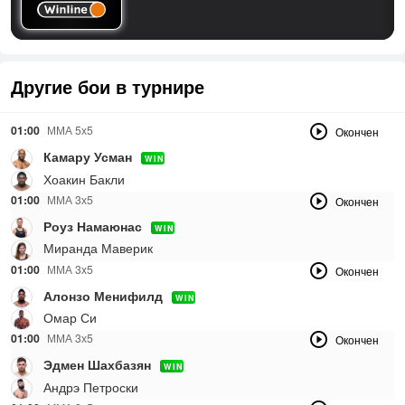
Другие бои в турнире
01:00
ММА 5х5
Окончен
Камару Усман
WIN
Хоакин Бакли
01:00
ММА 3х5
Окончен
Роуз Намаюнас
WIN
Миранда Маверик
01:00
ММА 3x5
Окончен
Алонзо Менифилд
WIN
Омар Си
01:00
ММА 3х5
Окончен
Эдмен Шахбазян
WIN
Андрэ Петроски