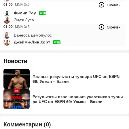
01:00
ММА 3х5
Окончен
Филип Роу
WIN
Эндж Луса
01:00
ММА 3х5
Окончен
Ванесса Демопулос
Джейми-Лин Хорт
WIN
Новости
Пол­ные ре­зуль­та­ты тур­ни­ра UFC on ESPN
69: Ус­ман – Бак­ли
Ре­зуль­та­ты взве­шива­ния участ­ни­ков тур­ни­
ра UFC on ESPN 69: Ус­ман – Бак­ли
Комментарии (0)