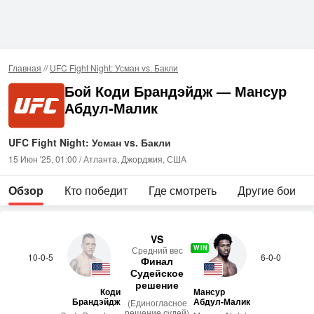
Главная
//
UFC Fight Night: Усман vs. Бакли
Бой Коди Брандэйдж — Мансур
Абдул-Малик
UFC Fight Night: Усман vs. Бакли
15 Июн '25, 01:00 / Атланта, Джорджия, США
Обзор
Кто победит
Где смотреть
Другие бои
VS
WIN
Сред­ний вес
10-0-5
6-0-0
Финал
Судейское
решение
Коди
Мансур
Брандэйдж
Абдул-Малик
(Единогласное
решение судей)