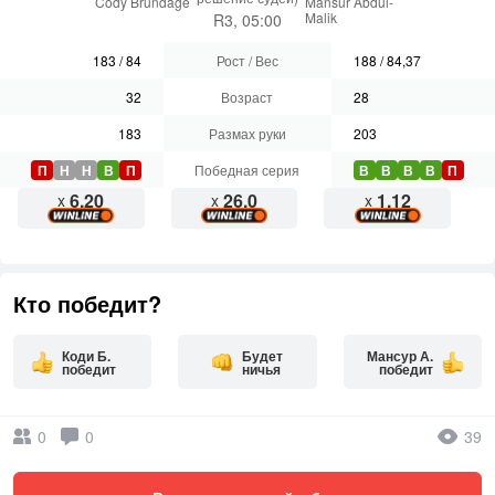
Cody Brundage
Mansur Abdul-
Malik
R3, 05:00
183
/
84
Рост / Вес
188
/
84,37
32
Возраст
28
183
Размах руки
203
П
Н
Н
В
П
Победная серия
В
В
В
В
П
6.20
26.0
1.12
x
x
x
Кто победит?
Коди Б.
Будет
Мансур А.
победит
ничья
победит
0
0
39