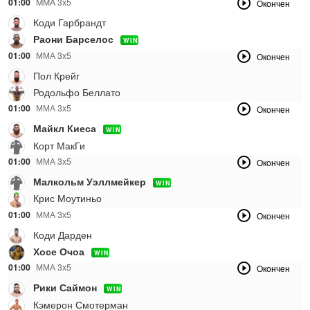
01:00
MMA 3х5
Окончен
Коди Гарбрандт
Раони Барселос
WIN
01:00
ММА 3х5
Окончен
Пол Крейг
Родольфо Беллато
01:00
ММА 3х5
Окончен
Майкл Киеса
WIN
Корт МакГи
01:00
ММА 3х5
Окончен
Малкольм Уэллмейкер
WIN
Крис Моутиньо
01:00
ММА 3х5
Окончен
Коди Дарден
Хосе Очоа
WIN
01:00
ММА 3х5
Окончен
Рики Саймон
WIN
Кэмерон Смотерман