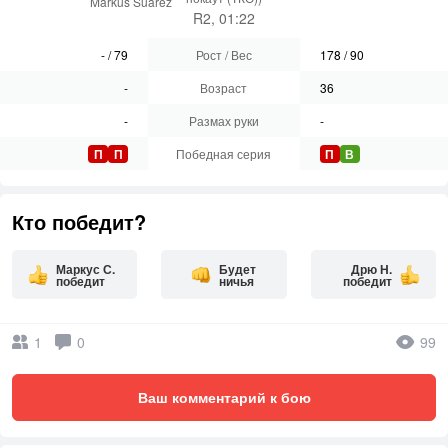
Markus Suarez
R2, 01:22
-
/
79
Рост / Вес
178
/
90
-
Возраст
36
-
Размах руки
-
П
П
Победная серия
П
В
Кто победит?
Маркус С.
Будет
Дрю Н.
победит
ничья
победит
1
0
99
Ваш комментарий к бою