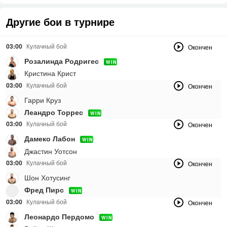
Другие бои в турнире
03:00
Кулачный бой
Окончен
Розалинда Родригес
WIN
Кристина Крист
03:00
Кулачный бой
Окончен
Гарри Круз
Леандро Торрес
WIN
03:00
Кулачный бой
Окончен
Дамеко Лабон
WIN
Джастин Уотсон
03:00
Кулачный бой
Окончен
Шон Хотусинг
Фред Пирс
WIN
03:00
Кулачный бой
Окончен
Леонардо Пердомо
WIN