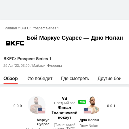
Главная
//
BKFC: Prospect Series 1
Бой Маркус Суарес — Дрю Нолан
BKFC: Prospect Series 1
25 Авг '23, 03:00 / Майами, Флорида
Обзор
Кто победит
Где смотреть
Другие бои
VS
WIN
Сред­ний вес
0-0-0
0-0-1
Финал
Технический
нокаут
Маркус
Дрю Нолан
Суарес
(Технический
Drew Nolan
нокаут (ТКО))