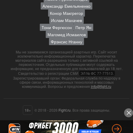
Александр Емельяненко
Конор Макгрегор
Ислам Махачев
Тони Фергюсон
Петр Ян
Магомед Исмаилов
Фрэнсис Нганну
Мы не занимаемся организацией азартных игр. Сайт носит
исключительно информационный характер. Перепечатка
материалов сайта разрешена только с активной ссылкой на
первоисточник. Отдельные публикации могут содержать
информацию, не предназначенную для пользователей до 18 лет.
Свидетельство о регистрации СМИ
ЭЛ № ФС 77-77513.
Зарегистрировавший орган: Федеральная служба по надзору в
сфере связи, информационных технологий и массовых
коммуникаций. Вопросы и предложения
info@fight.ru
18+
© 2018 - 2026
Fight.ru
. Все права защищены.
О нас
Контакты
Пользовательское соглашение