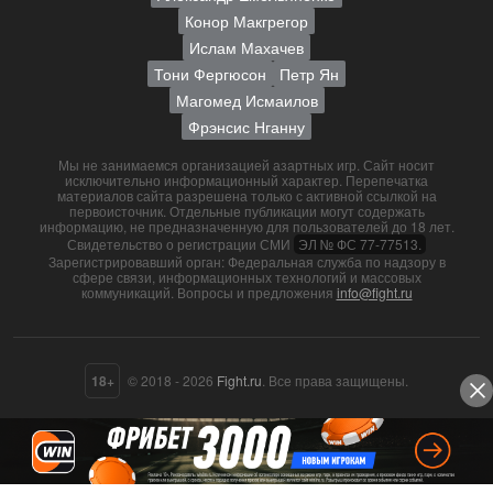
Конор Макгрегор
Ислам Махачев
Тони Фергюсон
Петр Ян
Магомед Исмаилов
Фрэнсис Нганну
Мы не занимаемся организацией азартных игр. Сайт носит
исключительно информационный характер. Перепечатка
материалов сайта разрешена только с активной ссылкой на
первоисточник. Отдельные публикации могут содержать
информацию, не предназначенную для пользователей до 18 лет.
Свидетельство о регистрации СМИ
ЭЛ № ФС 77-77513.
Зарегистрировавший орган: Федеральная служба по надзору в
сфере связи, информационных технологий и массовых
коммуникаций. Вопросы и предложения
info@fight.ru
18+
© 2018 - 2026
Fight.ru
. Все права защищены.
О нас
Контакты
Пользовательское соглашение
Политика конфиденциальности