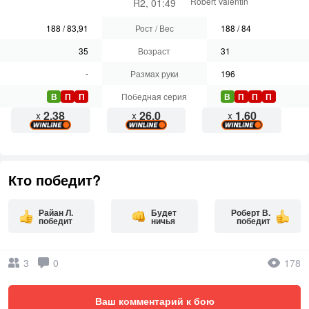
Robert Valentin
R2, 01:49
188
/
83,91
Рост / Вес
188
/
84
35
Возраст
31
-
Размах руки
196
В
П
П
Победная серия
В
П
П
П
2.38
26.0
1.60
x
x
x
Кто победит?
Райан Л.
Будет
Роберт В.
победит
ничья
победит
3
0
178
Ваш комментарий к бою