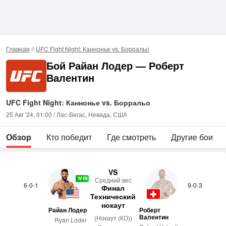
Главная
//
UFC Fight Night: Каннонье vs. Борральо
Бой Райан Лодер — Роберт
Валентин
UFC Fight Night: Каннонье vs. Борральо
25 Авг '24, 01:00 / Лас-Вегас, Невада, США
Обзор
Кто победит
Где смотреть
Другие бои
VS
WIN
Сред­ний вес
6-0-1
9-0-3
Финал
Технический
нокаут
Райан Лодер
Роберт
Валентин
(Нокаут (КО))
Ryan Loder