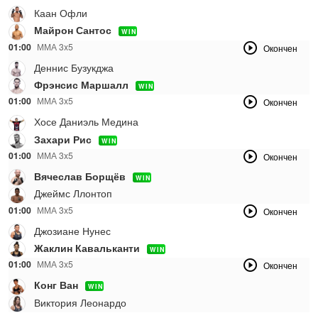
Каан Офли
Майрон Сантос
WIN
01:00
ММА 3x5
Окончен
Деннис Бузукджа
Фрэнсис Маршалл
WIN
01:00
ММА 3x5
Окончен
Хосе Даниэль Медина
Захари Рис
WIN
01:00
ММА 3x5
Окончен
Вячеслав Борщёв
WIN
Джеймс Ллонтоп
01:00
ММА 3x5
Окончен
Джозиане Нунес
Жаклин Кавальканти
WIN
01:00
ММА 3x5
Окончен
Конг Ван
WIN
Виктория Леонардо