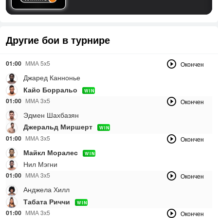
Другие бои в турнире
01:00
ММА 5x5
Окончен
Джаред Каннонье
Кайо Борральо
WIN
01:00
ММА 3x5
Окончен
Эдмен Шахбазян
Джеральд Миршерт
WIN
01:00
ММА 3x5
Окончен
Майкл Моралес
WIN
Нил Мэгни
01:00
ММА 3x5
Окончен
Анджела Хилл
Табата Риччи
WIN
01:00
ММА 3x5
Окончен