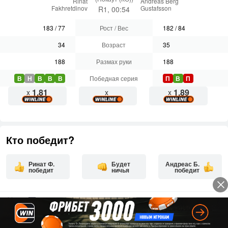
Rinat
Andreas Berg
Fakhretdinov
Gustafsson
R1, 00:54
183
/
77
Рост / Вес
182
/
84
34
Возраст
35
188
Размах руки
188
В
Н
В
В
В
Победная серия
П
В
П
1.81
1.89
x
x
x
Кто победит?
Ринат Ф.
Будет
Андреас Б.
победит
ничья
победит
4
0
46