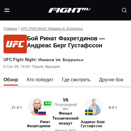
Главная
//
UFC Fight Night: Имавов vs. Борральо
Бой Ринат Фахретдинов —
Андреас Берг Густафссон
UFC Fight Night: Имавов vs. Борральо
6 Сен '25, 19:00 / Париж, Франция
Обзор
Кто победит
Где смотреть
Другие бои
VS
WIN
По­лус­редний
21-0-1
8-0-1
вес
Финал
Технический
Ринат
Андреас Берг
нокаут
Фахретдинов
Густафссон
(Нокаут (КО))