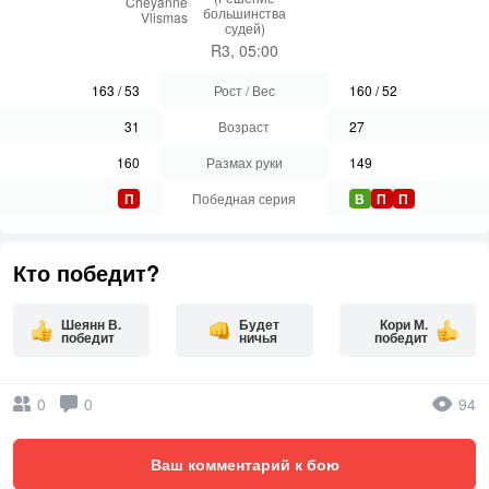
Cheyanne
большинства
Vlismas
судей)
R3, 05:00
163
/
53
Рост / Вес
160
/
52
31
Возраст
27
160
Размах руки
149
П
Победная серия
В
П
П
Кто победит?
Шеянн В.
Будет
Кори М.
победит
ничья
победит
0
0
94
Ваш комментарий к бою