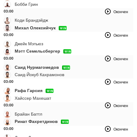
Бобби Грин
03:00
Окончен
Коди Брандэйдж
Михал Олексийчук
WIN
03:00
Окончен
Джейк Мэтьюз
Мэтт Семельсбергер
WIN
03:00
Окончен
Саид Нурмагомедов
WIN
Саид-Йокуб Кахрамонов
03:00
Окончен
Рафа Гарсия
WIN
Хайссер Махешат
03:00
Окончен
Брайан Баттл
Ринат Фахретдинов
WIN
03:00
Окончен