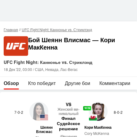
Главная
//
UFC Fight Night: Каннонье vs. Стриклэнд
Бой Шеянн Влисмас — Кори
МакКенна
UFC Fight Night: Каннонье vs. Стриклэнд
18 Дек '22, 03:00 / США, Невада, Лас-Вегас
Обзор
Кто победит
Другие бои
Комментарии
VS
WIN
Женс­кий ми­
7-0-2
8-0-2
нималь­ный
Финал
Судейское
Шеянн
Кори МакКенна
решение
Влисмас
Cory McKenna
(Решение