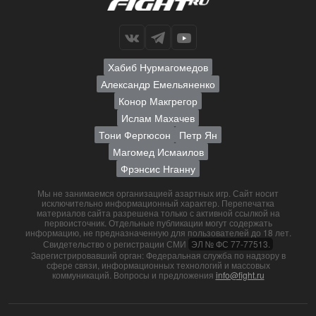
Хабиб Нурмагомедов
Александр Емельяненко
Конор Макгрегор
Ислам Махачев
Тони Фергюсон
Петр Ян
Магомед Исмаилов
Фрэнсис Нганну
Мы не занимаемся организацией азартных игр. Сайт носит
исключительно информационный характер. Перепечатка
материалов сайта разрешена только с активной ссылкой на
первоисточник. Отдельные публикации могут содержать
информацию, не предназначенную для пользователей до 18 лет.
Свидетельство о регистрации СМИ
ЭЛ № ФС 77-77513.
Зарегистрировавший орган: Федеральная служба по надзору в
сфере связи, информационных технологий и массовых
коммуникаций. Вопросы и предложения
info@fight.ru