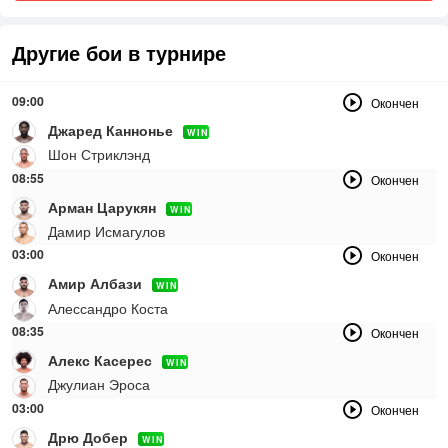
Другие бои в турнире
09:00
Окончен
Джаред Каннонье
WIN
Шон Стриклэнд
08:55
Окончен
Арман Царукян
WIN
Дамир Исмагулов
03:00
Окончен
Амир Албази
WIN
Алессандро Коста
08:35
Окончен
Алекс Касерес
WIN
Джулиан Эроса
03:00
Окончен
Дрю Добер
WIN