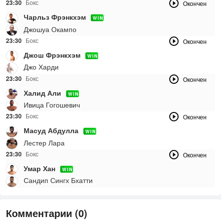
23:30
Бокс
Окончен
Чарльз Фрэнкхэм
WIN
Джошуа Окампо
23:30
Бокс
Окончен
Джош Фрэнкхэм
WIN
Джо Харди
23:30
Бокс
Окончен
Халид Али
WIN
Ивица Гогошевич
23:30
Бокс
Окончен
Масуд Абдулла
WIN
Лестер Лара
23:30
Бокс
Окончен
Умар Хан
WIN
Сандип Сингх Бхатти
Комментарии (0)