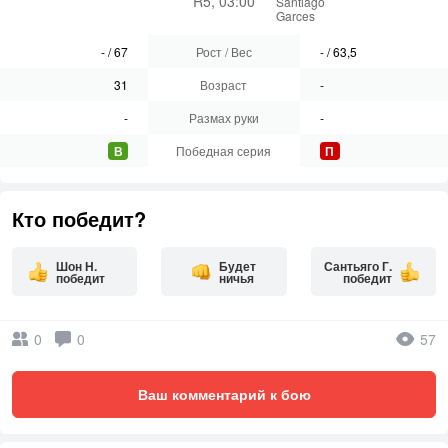
R5, 03:00
Santiago
Garces
-
/
67
Рост / Вес
-
/
63,5
31
Возраст
-
-
Размах руки
-
В
Победная серия
П
Кто победит?
Шон Н.
Будет
Сантьяго Г.
победит
ничья
победит
0
0
57
Ваш комментарий к бою