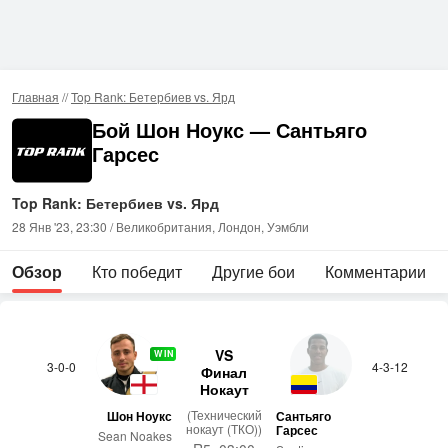
Главная
//
Top Rank: Бетербиев vs. Ярд
Бой Шон Ноукс — Сантьяго
Гарсес
Top Rank: Бетербиев vs. Ярд
28 Янв '23, 23:30 / Великобритания, Лондон, Уэмбли
Обзор
Кто победит
Другие бои
Комментарии
VS
WIN
3-0-0
4-3-12
Финал
Нокаут
(Технический
Шон Ноукс
Сантьяго
нокаут (ТКО))
Гарсес
Sean Noakes