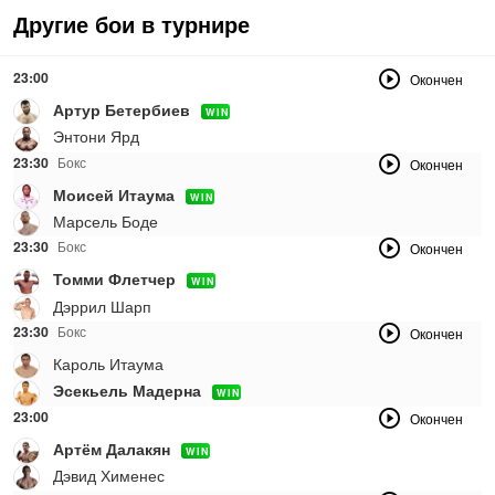
Другие бои в турнире
23:00
Окончен
Артур Бетербиев
WIN
Энтони Ярд
23:30
Бокс
Окончен
Моисей Итаума
WIN
Марсель Боде
23:30
Бокс
Окончен
Томми Флетчер
WIN
Дэррил Шарп
23:30
Бокс
Окончен
Кароль Итаума
Эсекьель Мадерна
WIN
23:00
Окончен
Артём Далакян
WIN
Дэвид Хименес