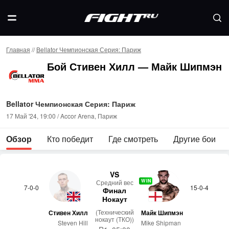
Главная
//
Bellator Чемпионская Серия: Париж
Бой Стивен Хилл — Майк Шипмэн
Bellator Чемпионская Серия: Париж
17 Май '24, 19:00 / Accor Arena, Париж
Обзор
Кто победит
Где смотреть
Другие бои
VS
WIN
Сред­ний вес
7-0-0
15-0-4
Финал
Нокаут
(Технический
Стивен Хилл
Майк Шипмэн
нокаут (ТКО))
Steven Hill
Mike Shipman