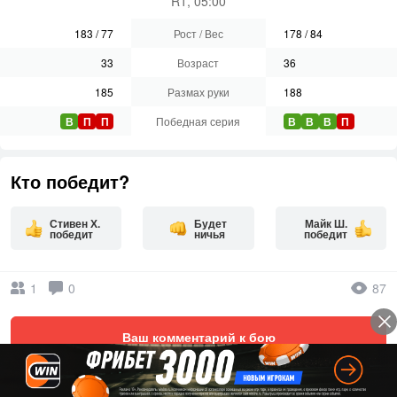
R1, 05:00
183
/
77
Рост / Вес
178
/
84
33
Возраст
36
185
Размах руки
188
В
П
П
Победная серия
В
В
В
П
Кто победит?
Стивен Х.
Будет
Майк Ш.
победит
ничья
победит
1
0
87
Ваш комментарий к бою