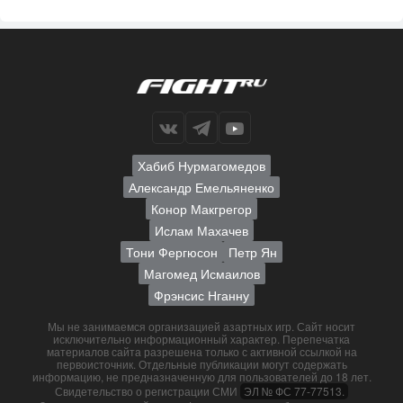
Хабиб Нурмагомедов
Александр Емельяненко
Конор Макгрегор
Ислам Махачев
Тони Фергюсон
Петр Ян
Магомед Исмаилов
Фрэнсис Нганну
Мы не занимаемся организацией азартных игр. Сайт носит
исключительно информационный характер. Перепечатка
материалов сайта разрешена только с активной ссылкой на
первоисточник. Отдельные публикации могут содержать
информацию, не предназначенную для пользователей до 18 лет.
Свидетельство о регистрации СМИ
ЭЛ № ФС 77-77513.