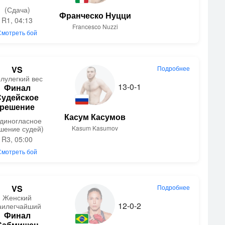
(Сдача)
Франческо Нуцци
R1, 04:13
Francesco Nuzzi
Смотреть бой
VS
Подробнее
лулегкий вес
13-0-1
Финал
Судейское
решение
Касум Касумов
Единогласное
шение судей)
Kasum Kasumov
R3, 05:00
Смотреть бой
VS
Подробнее
Женский
12-0-2
аилегчайший
Финал
Сабмишен