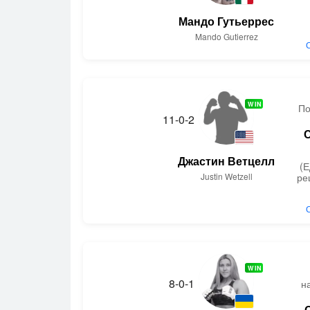
Мандо Гутьеррес
Mando Gutierrez
WIN
По
11-0-2
Джастин Ветцелл
(
Justin Wetzell
ре
WIN
8-0-1
н