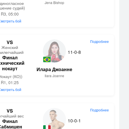
Jena Bishop
Единогласное
шение судей)
R3, 05:00
Смотреть бой
VS
Подробнее
Женский
11-0-8
аилегчайший
Финал
ехнический
нокаут
Илара Джоанне
Ilara Joanne
Нокаут (КО))
R1, 01:25
Смотреть бой
VS
Подробнее
егчайший вес
10-0-1
Финал
Сабмишен