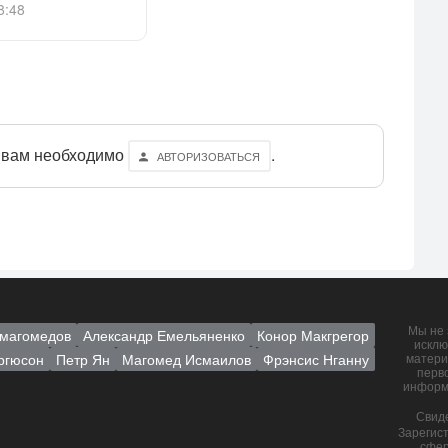
8:48
 вам необходимо
.
АВТОРИЗОВАТЬСЯ
Мы не 
магомедов
Александр Емельяненко
Конор Макгрегор
исклю
ргюсон
Петр Ян
Магомед Исмаилов
Фрэнсис Нганну
матери
перв
информ
Свид
Зарегис
сфер