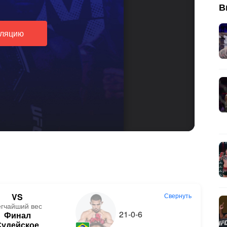
В
сляцию
VS
Свернуть
егчайший вес
21-0-6
Финал
Судейское