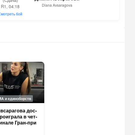
(Сдача)
Diana Avsaragova
R1, 04:18
Смотреть бой
MA и единоборств
в­са­раго­ва дос­
о­иг­ра­ла в чет­
и­нале Гран-при