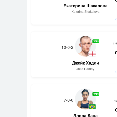
Екатерина Шакалова
Katerina Shakalova
WIN
Л
10-0-2
Джейк Хадли
Jake Hadley
WIN
7-0-0
н
Элора Дана