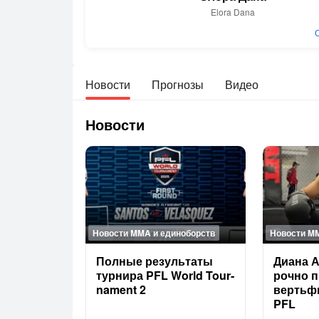
Elora Dana
Новости
Прогнозы
Видео
Новости
Новости MMA и единоборств
Новости M
Пол­ные ре­зуль­та­ты
Ди­ана А
тур­ни­ра PFL World To­ur­
рочно пр
na­ment 2
верть­ф
PFL