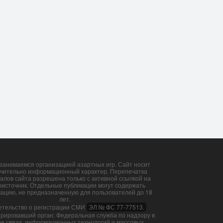
занимаемся организацией азартных игр. Сайт носит
чительно информационный характер. Перепечатка
алов сайта разрешена только с активной ссылкой на
оисточник. Отдельные публикации могут содержать
ацию, не предназначенную для пользователей до 18
лет.
етельство о регистрации СМИ
ЭЛ № ФС 77-77513.
трировавший орган: Федеральная служба по надзору в
е связи, информационных технологий и массовых