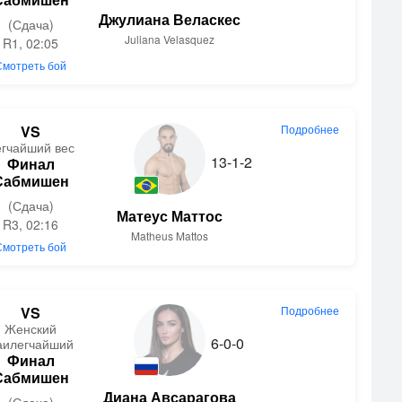
Джулиана Веласкес
(Сдача)
Juliana Velasquez
R1, 02:05
Смотреть бой
VS
Подробнее
егчайший вес
13-1-2
Финал
Сабмишен
(Сдача)
Матеус Маттос
R3, 02:16
Matheus Mattos
Смотреть бой
VS
Подробнее
Женский
6-0-0
аилегчайший
Финал
Сабмишен
Диана Авсарагова