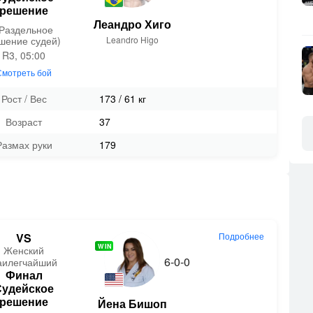
решение
Леандро Хиго
(Раздельное
шение судей)
Leandro Higo
R3, 05:00
Смотреть бой
Рост / Вес
173 / 61 кг
Возраст
37
Размах руки
179
VS
Подробнее
WIN
Женский
6-0-0
аилегчайший
Финал
Судейское
решение
Йена Бишоп