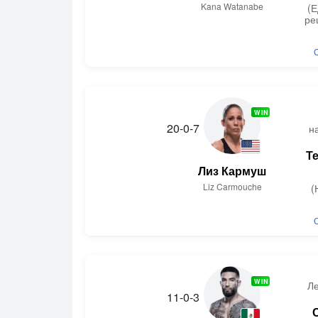
Kana Watanabe
(
ре
WIN
20-0-7
н
Т
Лиз Кармуш
Liz Carmouche
(
WIN
Л
11-0-3