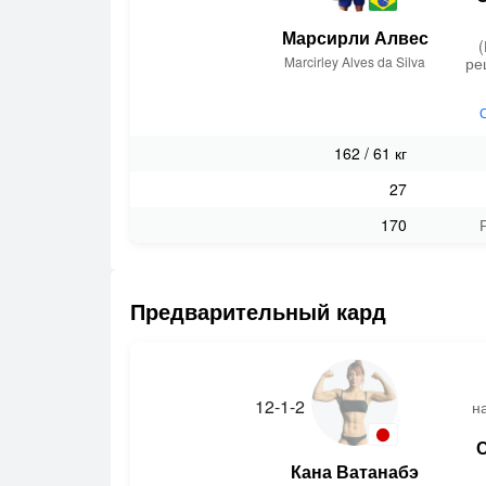
Марсирли Алвес
Marcirley Alves da Silva
ре
162 / 61 кг
27
170
Предварительный кард
12-1-2
н
Кана Ватанабэ