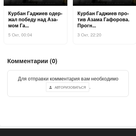
Кур­бан Гад­жи­ев одер­
Кур­бан Гад­жи­ев про­
жал по­беду над Аза­
тив Аза­ма Га­форо­ва.
мом Га...
Прогн...
5 Окт, 00:04
3 Окт, 22:20
Комментарии (0)
Для отправки комментария вам необходимо
.
АВТОРИЗОВАТЬСЯ