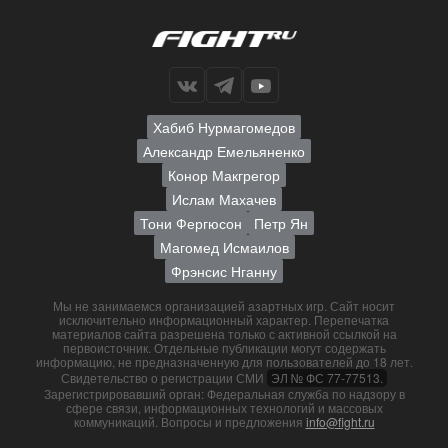
Хабиб Нурмагомедов
Александр Емельяненко
Конор Макгрегор
Ислам Махачев
Тони Фергюсон
Петр Ян
Магомед Исмаилов
Фрэнсис Нганну
Мы не занимаемся организацией азартных игр. Сайт носит
исключительно информационный характер. Перепечатка
материалов сайта разрешена только с активной ссылкой на
первоисточник. Отдельные публикации могут содержать
информацию, не предназначенную для пользователей до 18 лет.
Свидетельство о регистрации СМИ
ЭЛ № ФС 77-77513.
Зарегистрировавший орган: Федеральная служба по надзору в
сфере связи, информационных технологий и массовых
коммуникаций. Вопросы и предложения
info@fight.ru