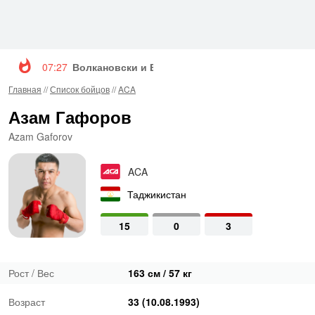
07:27
Волкановски и Евлоев возглавят турнир UFC 3
Главная
//
Список бойцов
//
ACA
Азам Гафоров
Azam Gaforov
ACA
Таджикистан
15
0
3
Рост / Вес
163 см / 57 кг
Возраст
33 (10.08.1993)