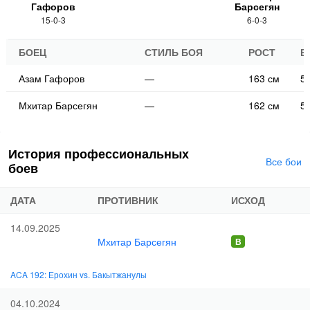
Гафоров
Барсегян
15-0-3
6-0-3
БОЕЦ
СТИЛЬ БОЯ
РОСТ
В
Азам Гафоров
—
163 см
57
Мхитар Барсегян
—
162 см
57
История профессиональных
Все бои
боев
ДАТА
ПРОТИВНИК
ИСХОД
14.09.2025
Мхитар Барсегян
ACA 192: Ерохин vs. Бакытжанулы
04.10.2024