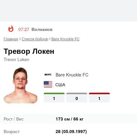
07:27
Волкановски и Евлоев возглавят турнир UFC 3
Главная
//
Список бойцов
//
Bare Knuckle FC
Тревор Локен
Trevor Loken
Bare Knuckle FC
США
1
0
1
Рост / Вес
173 см / 66 кг
Возраст
28 (05.09.1997)