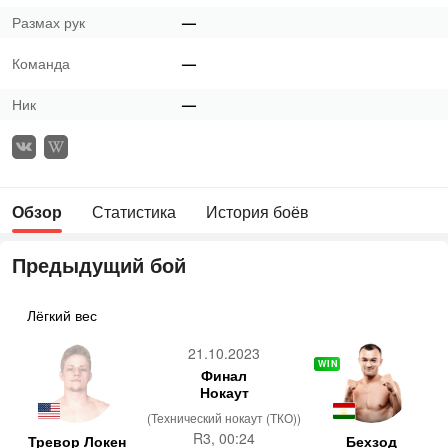
Размах рук
—
Команда
—
Ник
—
Обзор
Статистика
История боёв
Предыдущий бой
Лёгкий вес
21.10.2023
WIN
Финал
Нокаут
(Технический нокаут (ТКО))
R3, 00:24
Тревор Локен
Бехзод