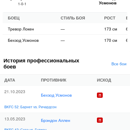
Усмонов
1-0-1
БОЕЦ
СТИЛЬ БОЯ
РОСТ
В
Тревор Локен
—
173 см
66
Бехзод Усмонов
—
170 см
66
История профессиональных
Все бои
боев
ДАТА
ПРОТИВНИК
ИСХОД
21.10.2023
Бехзод Усмонов
BKFC 52: Барнет vs. Ричардсон
13.05.2023
Брэндон Аллен
BKFC 42: Сото vs. Гуджон