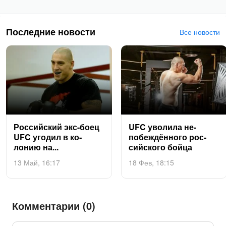
Последние новости
Все новости
Рос­сий­ский экс-бо­ец
UFC уво­лила не­
UFC уго­дил в ко­
побеж­дённо­го рос­
лонию на...
сий­ско­го бой­ца
13 Май, 16:17
18 Фев, 18:15
Комментарии (0)