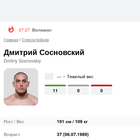
07:27
Волкановски и Евлоев возглавят турнир UFC 3
Главная
//
Список бойцов
Дмитрий Сосновский
Dmitriy Sosnovskiy
—
Тяжелый вес
•
11
0
0
Рост / Вес
191 см / 109 кг
Возраст
37 (06.07.1989)