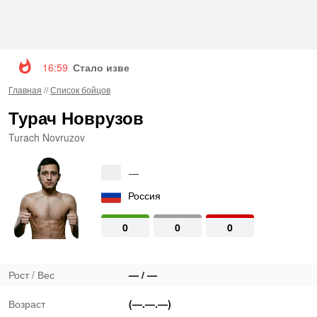
16:59
Стало известно, когда Конор Макгрегор вернетс
Главная
//
Список бойцов
Турач Новрузов
Turach Novruzov
—
Россия
0
0
0
Рост / Вес
— / —
Возраст
(—.—.—)