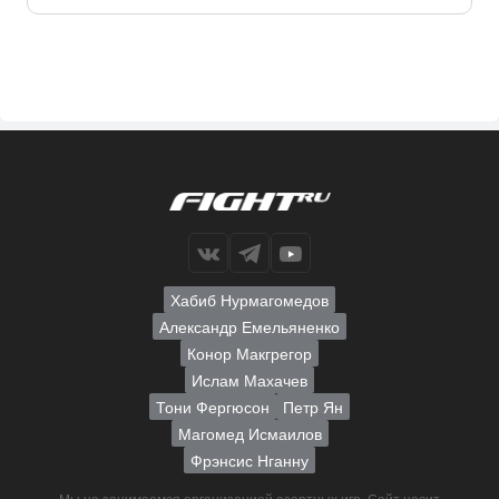
Хабиб Нурмагомедов
Александр Емельяненко
Конор Макгрегор
Ислам Махачев
Тони Фергюсон
Петр Ян
Магомед Исмаилов
Фрэнсис Нганну
Мы не занимаемся организацией азартных игр. Сайт носит