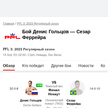
Главная
//
PFL 3: 2023 Регулярный сезон
Бой Денис Гольцов — Сезар
Феррейра
PFL 3: 2023 Регулярный сезон
15 Апр '23, 02:00 / США, Невада, Лас-Вегас
Обзор
Кто победит
Другие бои
Новости
Ком
VS
WIN
Тя­желый вес
32-0-8
14-0-10
Финал
Нокаут
(Технический
Денис Гольцов
Сезар
нокаут (ТКО))
Феррейра
Denis Goltsov