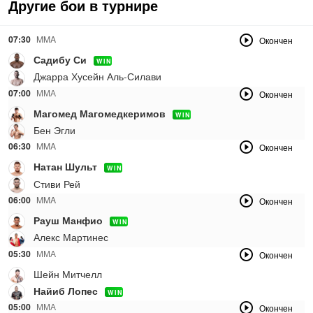
Другие бои в турнире
07:30
MMA
Окончен
Садибу Си
WIN
Джарра Хусейн Аль-Силави
07:00
ММА
Окончен
Магомед Магомедкеримов
WIN
Бен Эгли
06:30
MMA
Окончен
Натан Шульт
WIN
Стиви Рей
06:00
MMA
Окончен
Рауш Манфио
WIN
Алекс Мартинес
05:30
ММА
Окончен
Шейн Митчелл
Найиб Лопес
WIN
05:00
ММА
Окончен