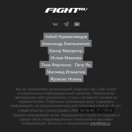
Хабиб Нурмагомедов
Александр Емельяненко
Конор Макгрегор
Ислам Махачев
Тони Фергюсон
Петр Ян
Магомед Исмаилов
Фрэнсис Нганну
Мы не занимаемся организацией азартных игр. Сайт носит
исключительно информационный характер. Перепечатка
материалов сайта разрешена только с активной ссылкой на
первоисточник. Отдельные публикации могут содержать
информацию, не предназначенную для пользователей до 18 лет.
Свидетельство о регистрации СМИ
ЭЛ № ФС 77-77513.
Зарегистрировавший орган: Федеральная служба по надзору в
сфере связи, информационных технологий и массовых
коммуникаций. Вопросы и предложения
info@fight.ru