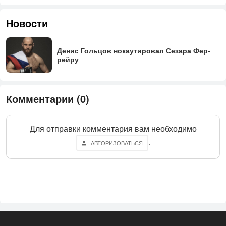
Новости
Де­нис Голь­цов но­ка­ути­ровал Се­зара Фер­
рей­ру
Комментарии (0)
Для отправки комментария вам необходимо
.
АВТОРИЗОВАТЬСЯ