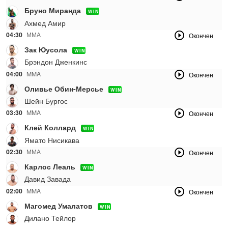
Бруно Миранда
WIN
Ахмед Амир
04:30
ММА
Окончен
Зак Юусола
WIN
Брэндон Дженкинс
04:00
MMA
Окончен
Оливье Обин-Мерсье
WIN
Шейн Бургос
03:30
MMA
Окончен
Клей Коллард
WIN
Ямато Нисикава
02:30
ММА
Окончен
Карлос Леаль
WIN
Давид Завада
02:00
MMA
Окончен
Магомед Умалатов
WIN
Дилано Тейлор