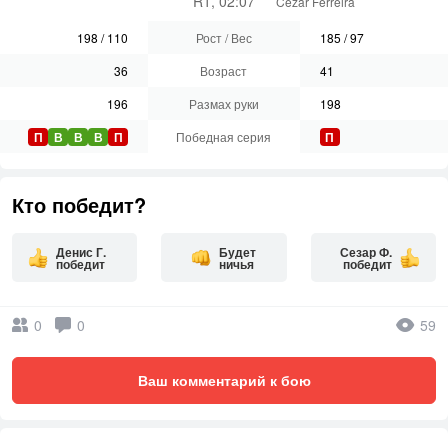
R1, 02:07
Cezar Ferreira
198
/
110
Рост / Вес
185
/
97
36
Возраст
41
196
Размах руки
198
П
В
В
В
П
Победная серия
П
Кто победит?
Денис Г.
Будет
Сезар Ф.
победит
ничья
победит
0
0
59
Ваш комментарий к бою