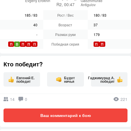
Evgeny Erokhin
Gadzhimurad
R2, 00:47
Antigulov
185
/
93
Рост / Вес
180
/
93
40
Возраст
37
-
Размах руки
179
П
В
П
П
П
Победная серия
П
П
Кто победит?
Евгений Е.
Будет
Гаджимурад А.
победит
ничья
победит
14
0
221
Ваш комментарий к бою