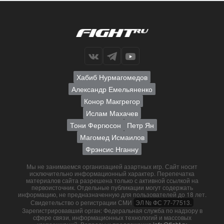
Хабиб Нурмагомедов
Александр Емельяненко
Конор Макгрегор
Ислам Махачев
Тони Фергюсон
Петр Ян
Магомед Исмаилов
Фрэнсис Нганну
Мы не занимаемся организацией азартных игр. Сайт носит
исключительно информационный характер. Перепечатка
материалов сайта разрешена только с активной ссылкой на
первоисточник. Отдельные публикации могут содержать
информацию, не предназначенную для пользователей до 18 лет.
Свидетельство о регистрации СМИ
ЭЛ № ФС 77-77513.
Зарегистрировавший орган: Федеральная служба по надзору в
сфере связи, информационных технологий и массовых