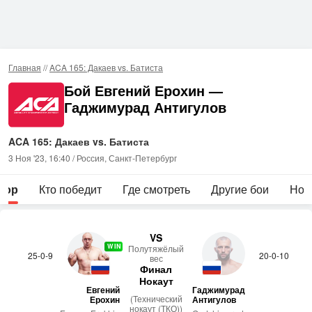
Главная
//
ACA 165: Дакаев vs. Батиста
Бой Евгений Ерохин —
Гаджимурад Антигулов
ACA 165: Дакаев vs. Батиста
3 Ноя '23, 16:40 / Россия, Санкт-Петербург
зор
Кто победит
Где смотреть
Другие бои
Нов
VS
WIN
По­лутя­жёлый
25-0-9
20-0-10
вес
Финал
Нокаут
Евгений
Гаджимурад
(Технический
Ерохин
Антигулов
нокаут (ТКО))