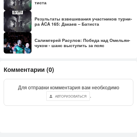
тис­та
Ре­зуль­та­ты взве­шива­ния участ­ни­ков тур­ни­
ра ACA 165: Да­ка­ев – Ба­тис­та
Са­лим­ге­рей Ра­сулов: По­беда над Омель­ян­
чу­ком - шанс выс­ту­пить за по­яс
Комментарии (0)
Для отправки комментария вам необходимо
.
АВТОРИЗОВАТЬСЯ