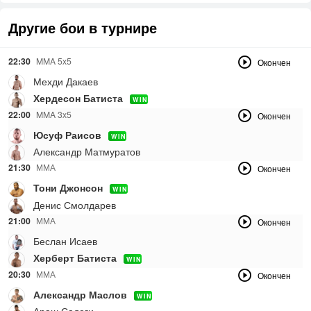
Другие бои в турнире
22:30
MMA 5х5
Окончен
Мехди Дакаев
Хердесон Батиста
WIN
22:00
MMA 3х5
Окончен
Юсуф Раисов
WIN
Александр Матмуратов
21:30
ММА
Окончен
Тони Джонсон
WIN
Денис Смолдарев
21:00
ММА
Окончен
Беслан Исаев
Херберт Батиста
WIN
20:30
ММА
Окончен
Александр Маслов
WIN
Араш Садеги