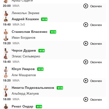
20:00
ММА
Окончен
Линкольн Энрике
Андрей Кошкин
WIN
19:40
MMA 3х5
Окончен
Станислав Власенко
WIN
Иван Богданов
19:20
ММА
Окончен
Черси Дудаев
WIN
Элиас Сильверио
18:40
ММА
Окончен
Юсуп Умаров
WIN
Али Машрапов
18:20
ММА
Окончен
Никита Подковальников
WIN
Альберд Жапуев
18:00
ММА
Окончен
Ренат Ондар
WIN