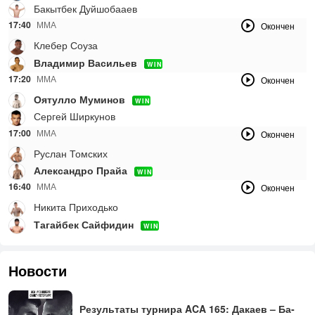
Бакытбек Дуйшобааев
17:40
ММА
Окончен
Клебер Соуза
Владимир Васильев
WIN
17:20
ММА
Окончен
Оятулло Муминов
WIN
Сергей Ширкунов
17:00
ММА
Окончен
Руслан Томских
Александро Прайа
WIN
16:40
ММА
Окончен
Никита Приходько
Тагайбек Сайфидин
WIN
Новости
Ре­зуль­та­ты тур­ни­ра ACA 165: Да­ка­ев – Ба­