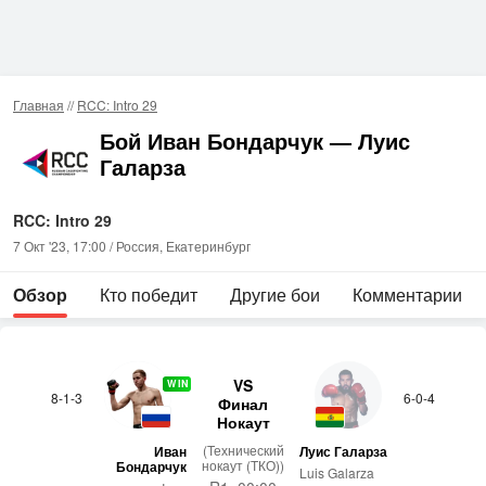
Главная
//
RCC: Intro 29
Бой Иван Бондарчук — Луис
Галарза
RCC: Intro 29
7 Окт '23, 17:00 / Россия, Екатеринбург
Обзор
Кто победит
Другие бои
Комментарии
VS
WIN
8-1-3
6-0-4
Финал
Нокаут
(Технический
Иван
Луис Галарза
нокаут (ТКО))
Бондарчук
Luis Galarza