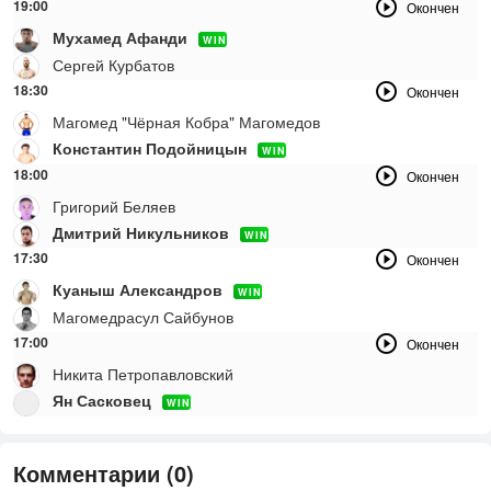
19:00
Окончен
Мухамед Афанди
WIN
Сергей Курбатов
18:30
Окончен
Магомед "Чёрная Кобра" Магомедов
Константин Подойницын
WIN
18:00
Окончен
Григорий Беляев
Дмитрий Никульников
WIN
17:30
Окончен
Куаныш Александров
WIN
Магомедрасул Сайбунов
17:00
Окончен
Никита Петропавловский
Ян Сасковец
WIN
Комментарии (0)