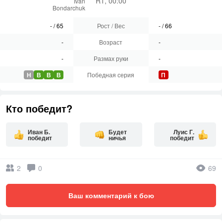
R1, 00:00
Ivan
Bondarchuk
-
/
65
Рост / Вес
-
/
66
-
Возраст
-
-
Размах руки
-
Н
В
В
В
Победная серия
П
Кто победит?
Иван Б.
Будет
Луис Г.
победит
ничья
победит
2
0
69
Ваш комментарий к бою